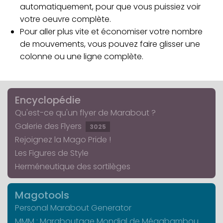
automatiquement, pour que vous puissiez voir
votre oeuvre complète.
Pour aller plus vite et économiser votre nombre
de mouvements, vous pouvez faire glisser une
colonne ou une ligne complète.
Encyclopédie
Qu'est-ce qu'un flyer de Marabout ?
Galerie des Flyers
3025
Rejoignez la Mago Pride !
Les Figures de Style
Herméneutique des sortilèges
Magotools
Personal Marabout Generator
MMM : Maraboutage Mondial de Mégabambou