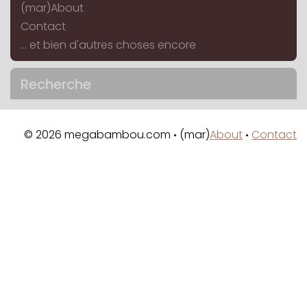
(mar)About
Contact
... et bien d'autres choses encore
Recherche
© 2026 megabambou.com
(mar)
About
Contact
•
•