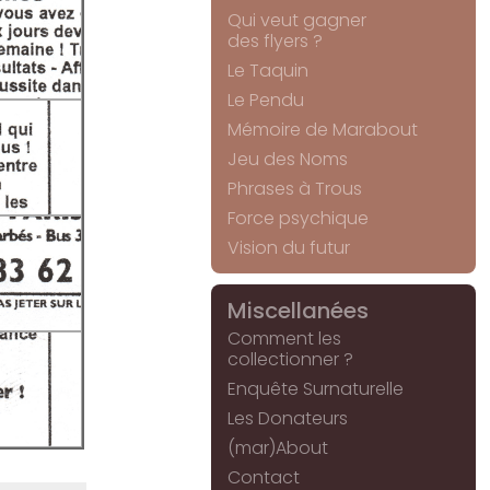
Qui veut gagner
des flyers ?
Le Taquin
Le Pendu
Mémoire de Marabout
Jeu des Noms
Phrases à Trous
Force psychique
Vision du futur
Miscellanées
Comment les
collectionner ?
Enquête Surnaturelle
Les Donateurs
(mar)About
Contact