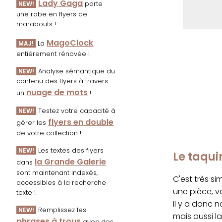
Lady Gaga
porte
NEW!
une robe en flyers de
marabouts !
MagoClock
La
MAJ!
entièrement rénovée !
Analyse sémantique du
NEW!
contenu des flyers à travers
nuage de mots
un
!
Testez votre capacité à
NEW!
flyers en double
gérer les
de votre collection !
Les textes des flyers
NEW!
Le taqui
la Grande Galerie
dans
sont maintenant indexés,
C'est très s
accessibles à la recherche
une pièce, v
texte !
Il y a donc n
Remplissez les
NEW!
mais aussi l
phrases à trous
avec des