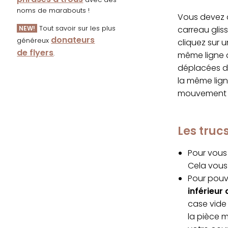
noms de marabouts !
Vous devez d
Tout savoir sur les plus
carreau glis
NEW!
donateurs
généreux
cliquez sur 
de flyers
.
même ligne q
déplacées da
la même lign
mouvement s
Les tru
Pour vous 
Cela vous 
Pour pouvo
inférieur 
case vide 
la pièce 