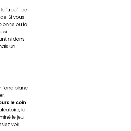
 "trou" : ce
de. Si vous
olonne ou la
ussi
ant ni dans
mais un
ur fond blanc.
er.
ours le coin
éatoire, la
miné le jeu,
siez voir