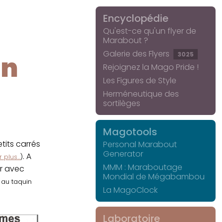
Encyclopédie
Qu'est-ce qu'un flyer de
Marabout ?
Galerie des Flyers
3025
in
Rejoignez la Mago Pride !
Les Figures de Style
Herméneutique des
sortilèges
Magotools
its carrés
Personal Marabout
Generator
. A
 plus...
)
MMM : Maraboutage
er avec
Mondial de Mégabambou
r au taquin
La MagoClock
Laboratoire