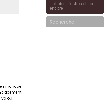
... et bien d'autres choses
encore
Recherche
me il manque
emplacement.
e va où),