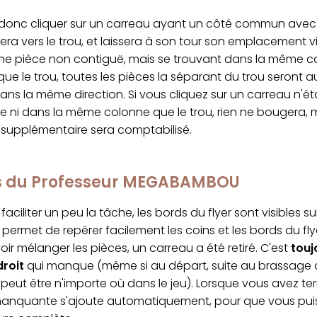
onc cliquer sur un carreau ayant un côté commun avec le
sera vers le trou, et laissera à son tour son emplacement vi
une pièce non contiguë, mais se trouvant dans la même c
ue le trou, toutes les pièces la séparant du trou seront a
ns la même direction. Si vous cliquez sur un carreau n'ét
e ni dans la même colonne que le trou, rien ne bougera, 
upplémentaire sera comptabilisé.
cs du Professeur MEGABAMBOU
faciliter un peu la tâche, les bords du flyer sont visibles s
permet de repérer facilement les coins et les bords du fly
ir mélanger les pièces, un carreau a été retiré. C'est
touj
droit
qui manque (même si au départ, suite au brassage al
peut être n'importe où dans le jeu). Lorsque vous avez ter
manquante s'ajoute automatiquement, pour que vous puis