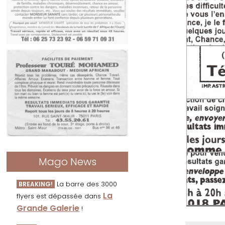
Mago News
La barre des 3000
BREAKING!
La
flyers est dépassée dans
Grande Galerie
!