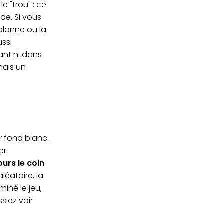
 "trou" : ce
de. Si vous
olonne ou la
ussi
ant ni dans
mais un
ur fond blanc.
er.
ours le coin
éatoire, la
miné le jeu,
siez voir