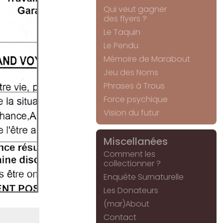
Qui veut gagner
des flyers ?
Le Taquin
Le Pendu
Mémoire de Marabout
Jeu des Noms
Phrases à Trous
Force psychique
Vision du futur
Miscellanées
Comment les
collectionner ?
Enquête Surnaturelle
Les Donateurs
(mar)About
Contact