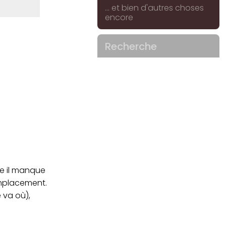
... et bien d'autres choses
encore
Recherche
me il manque
emplacement.
e va où),