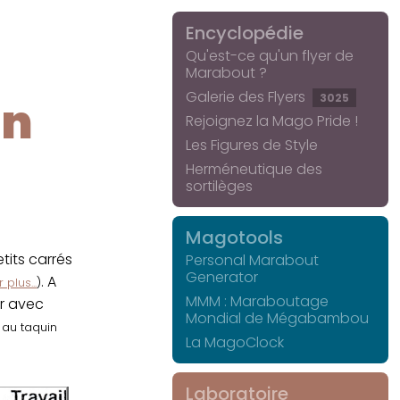
Encyclopédie
Qu'est-ce qu'un flyer de
Marabout ?
Galerie des Flyers
3025
in
Rejoignez la Mago Pride !
Les Figures de Style
Herméneutique des
sortilèges
Magotools
its carrés
Personal Marabout
Generator
. A
 plus...
)
MMM : Maraboutage
er avec
Mondial de Mégabambou
r au taquin
La MagoClock
Laboratoire