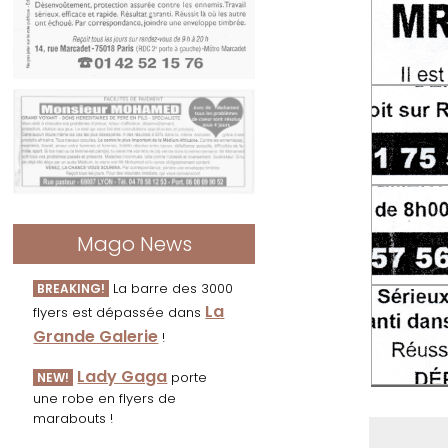
Mago News
La barre des 3000
BREAKING!
La
flyers est dépassée dans
Grande Galerie
!
Lady Gaga
porte
NEW!
une robe en flyers de
marabouts !