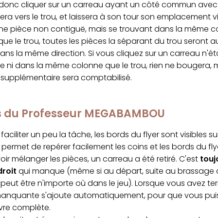
onc cliquer sur un carreau ayant un côté commun avec le
sera vers le trou, et laissera à son tour son emplacement vi
une pièce non contiguë, mais se trouvant dans la même c
ue le trou, toutes les pièces la séparant du trou seront a
ns la même direction. Si vous cliquez sur un carreau n'ét
e ni dans la même colonne que le trou, rien ne bougera, 
upplémentaire sera comptabilisé.
cs du Professeur MEGABAMBOU
faciliter un peu la tâche, les bords du flyer sont visibles s
permet de repérer facilement les coins et les bords du fly
ir mélanger les pièces, un carreau a été retiré. C'est
touj
droit
qui manque (même si au départ, suite au brassage al
peut être n'importe où dans le jeu). Lorsque vous avez ter
manquante s'ajoute automatiquement, pour que vous puis
vre complète.