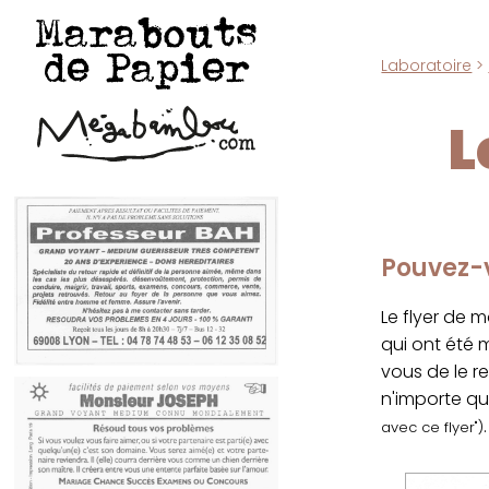
Marabouts
de Papier
Laboratoire
>
L
Pouvez-v
Le flyer de 
qui ont été
vous de le r
n'importe qu
.
avec ce flyer")