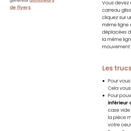
donateurs
généreux
Vous devez d
de flyers
.
carreau glis
cliquez sur 
même ligne q
déplacées da
la même lign
mouvement s
Les tru
Pour vous 
Cela vous 
Pour pouvo
inférieur 
case vide 
la pièce 
votre oeu