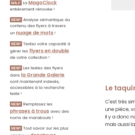
MagoClock
La
MAJ!
entièrement rénovée !
Analyse sémantique du
NEW!
contenu des flyers à travers
nuage de mots
un
!
Testez votre capacité à
NEW!
flyers en double
gérer les
de votre collection !
Les textes des flyers
NEW!
la Grande Galerie
dans
sont maintenant indexés,
Le taqui
accessibles à la recherche
texte !
C'est très s
Remplissez les
NEW!
une pièce, v
phrases à trous
avec des
Il y a donc n
noms de marabouts !
mais aussi l
Tout savoir sur les plus
NEW!