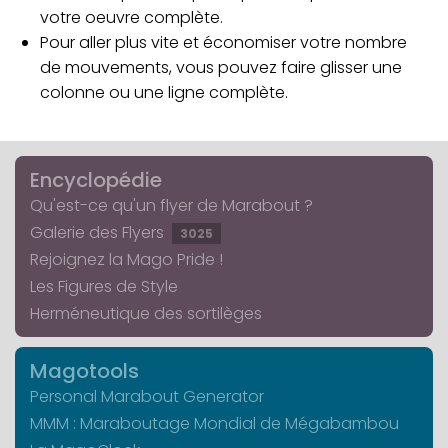
votre oeuvre complète.
Pour aller plus vite et économiser votre nombre
de mouvements, vous pouvez faire glisser une
colonne ou une ligne complète.
Encyclopédie
Qu'est-ce qu'un flyer de Marabout ?
Galerie des Flyers
3025
Rejoignez la Mago Pride !
Les Figures de Style
Herméneutique des sortilèges
Magotools
Personal Marabout Generator
MMM : Maraboutage Mondial de Mégabambou