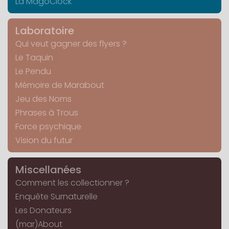
La MagoClock
Laboratoire
Qui veut gagner des flyers ?
Le Taquin
Le Pendu
Mémoire de Marabout
Jeu des Noms
Phrases à Trous
Force psychique
Vision du futur
Miscellanées
Comment les collectionner ?
Enquête Surnaturelle
Les Donateurs
(mar)About