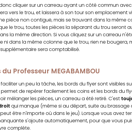
onc cliquer sur un carreau ayant un côté commun avec le
sera vers le trou, et laissera à son tour son emplacement vi
une pièce non contiguë, mais se trouvant dans la même c
ue le trou, toutes les pièces la séparant du trou seront a
ns la même direction. Si vous cliquez sur un carreau n'ét
e ni dans la même colonne que le trou, rien ne bougera, 
upplémentaire sera comptabilisé.
cs du Professeur MEGABAMBOU
faciliter un peu la tâche, les bords du flyer sont visibles s
permet de repérer facilement les coins et les bords du fly
ir mélanger les pièces, un carreau a été retiré. C'est
touj
droit
qui manque (même si au départ, suite au brassage al
peut être n'importe où dans le jeu). Lorsque vous avez ter
manquante s'ajoute automatiquement, pour que vous puis
vre complète.