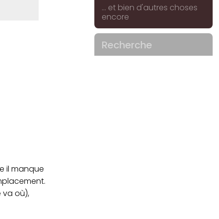
... et bien d'autres choses
encore
Recherche
me il manque
emplacement.
e va où),