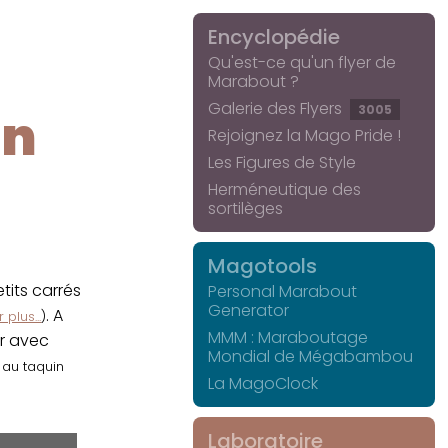
Encyclopédie
Qu'est-ce qu'un flyer de
Marabout ?
Galerie des Flyers
3005
in
Rejoignez la Mago Pride !
Les Figures de Style
Herméneutique des
sortilèges
Magotools
its carrés
Personal Marabout
Generator
. A
 plus...
)
MMM : Maraboutage
er avec
Mondial de Mégabambou
r au taquin
La MagoClock
Laboratoire