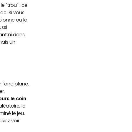
 "trou" : ce
de. Si vous
olonne ou la
ussi
ant ni dans
mais un
ur fond blanc.
er.
ours le coin
éatoire, la
miné le jeu,
siez voir