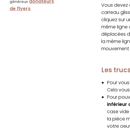
donateurs
généreux
Vous devez d
de flyers
.
carreau glis
cliquez sur 
même ligne q
déplacées da
la même lign
mouvement s
Les tru
Pour vous 
Cela vous 
Pour pouvo
inférieur 
case vide 
la pièce 
votre oeu