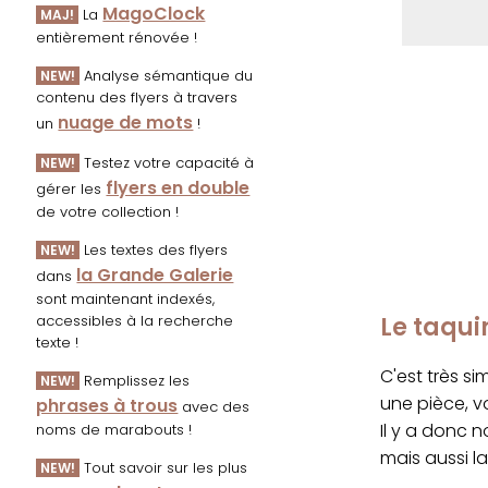
MagoClock
La
MAJ!
entièrement rénovée !
Analyse sémantique du
NEW!
contenu des flyers à travers
nuage de mots
un
!
Testez votre capacité à
NEW!
flyers en double
gérer les
de votre collection !
Les textes des flyers
NEW!
la Grande Galerie
dans
sont maintenant indexés,
Le taqui
accessibles à la recherche
texte !
C'est très s
Remplissez les
NEW!
une pièce, v
phrases à trous
avec des
Il y a donc n
noms de marabouts !
mais aussi l
Tout savoir sur les plus
NEW!