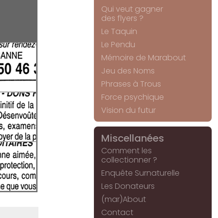
Qui veut gagner
des flyers ?
Le Taquin
Le Pendu
Mémoire de Marabout
Jeu des Noms
Phrases à Trous
Force psychique
Vision du futur
Miscellanées
Comment les
collectionner ?
Enquête Surnaturelle
Les Donateurs
(mar)About
Contact