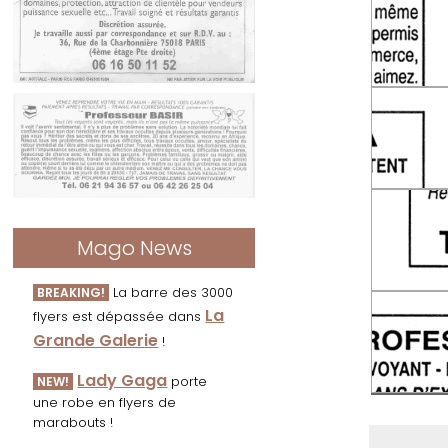
Mago News
La barre des 3000
BREAKING!
La
flyers est dépassée dans
Grande Galerie
!
Lady Gaga
porte
NEW!
une robe en flyers de
marabouts !