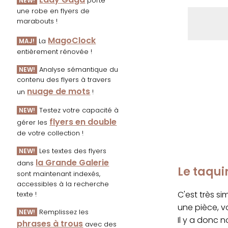
porte
NEW!
une robe en flyers de
marabouts !
MagoClock
La
MAJ!
entièrement rénovée !
Analyse sémantique du
NEW!
contenu des flyers à travers
nuage de mots
un
!
Testez votre capacité à
NEW!
flyers en double
gérer les
de votre collection !
Les textes des flyers
NEW!
la Grande Galerie
dans
Le taqui
sont maintenant indexés,
accessibles à la recherche
C'est très s
texte !
une pièce, v
Remplissez les
NEW!
Il y a donc n
phrases à trous
avec des