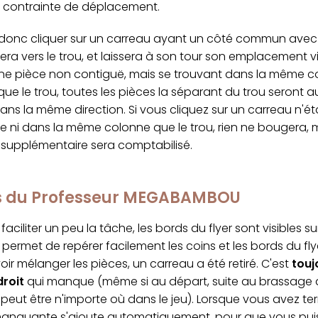
a contrainte de déplacement.
onc cliquer sur un carreau ayant un côté commun avec le
sera vers le trou, et laissera à son tour son emplacement vi
une pièce non contiguë, mais se trouvant dans la même c
ue le trou, toutes les pièces la séparant du trou seront a
ns la même direction. Si vous cliquez sur un carreau n'ét
e ni dans la même colonne que le trou, rien ne bougera, 
upplémentaire sera comptabilisé.
cs du Professeur MEGABAMBOU
faciliter un peu la tâche, les bords du flyer sont visibles s
permet de repérer facilement les coins et les bords du fly
ir mélanger les pièces, un carreau a été retiré. C'est
touj
droit
qui manque (même si au départ, suite au brassage al
peut être n'importe où dans le jeu). Lorsque vous avez ter
manquante s'ajoute automatiquement, pour que vous puis