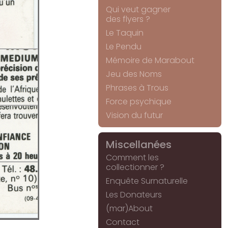
Qui veut gagner
des flyers ?
Le Taquin
Le Pendu
Mémoire de Marabout
Jeu des Noms
Phrases à Trous
Force psychique
Vision du futur
Miscellanées
Comment les
collectionner ?
Enquête Surnaturelle
Les Donateurs
(mar)About
Contact