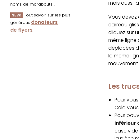
mais aussi l
noms de marabouts !
Tout savoir sur les plus
NEW!
Vous devez d
donateurs
généreux
carreau glis
de flyers
.
cliquez sur 
même ligne q
déplacées da
la même lign
mouvement s
Les tru
Pour vous 
Cela vous 
Pour pouvo
inférieur 
case vide 
la pièce 