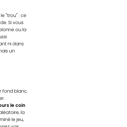
 "trou" : ce
de. Si vous
olonne ou la
ussi
ant ni dans
mais un
ur fond blanc.
er.
ours le coin
éatoire, la
miné le jeu,
siez voir