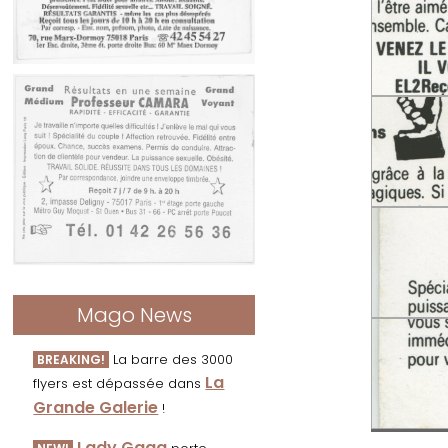
Mago News
La barre des 3000
BREAKING!
La
flyers est dépassée dans
Grande Galerie
!
Lady Gaga