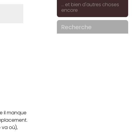
... et bien d'autres choses
encore
Recherche
me il manque
emplacement.
e va où),