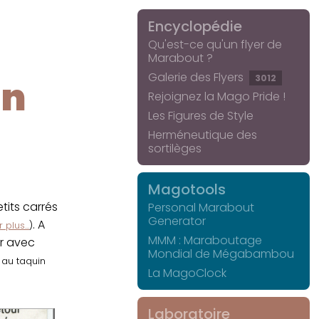
Encyclopédie
Qu'est-ce qu'un flyer de
Marabout ?
Galerie des Flyers
3012
in
Rejoignez la Mago Pride !
Les Figures de Style
Herméneutique des
sortilèges
Magotools
its carrés
Personal Marabout
Generator
. A
 plus...
)
MMM : Maraboutage
er avec
Mondial de Mégabambou
r au taquin
La MagoClock
Laboratoire