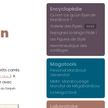
Encyclopédie
Qu'est-ce qu'un flyer de
Marabout ?
Galerie des Flyers
3025
in
Rejoignez la Mago Pride !
Les Figures de Style
Herméneutique des
sortilèges
Magotools
its carrés
Personal Marabout
Generator
. A
 plus...
)
MMM : Maraboutage
er avec
Mondial de Mégabambou
r au taquin
La MagoClock
Laboratoire