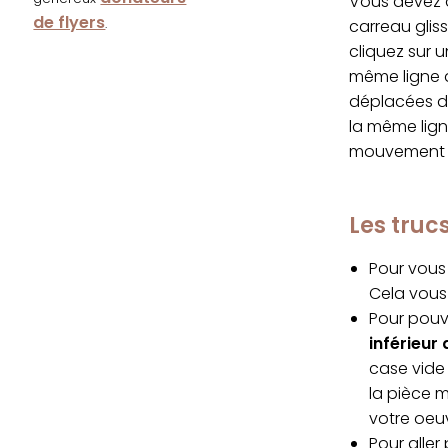
Vous devez d
de flyers
.
carreau glis
cliquez sur 
même ligne q
déplacées da
la même lign
mouvement s
Les tru
Pour vous 
Cela vous 
Pour pouvo
inférieur 
case vide 
la pièce 
votre oeu
Pour alle