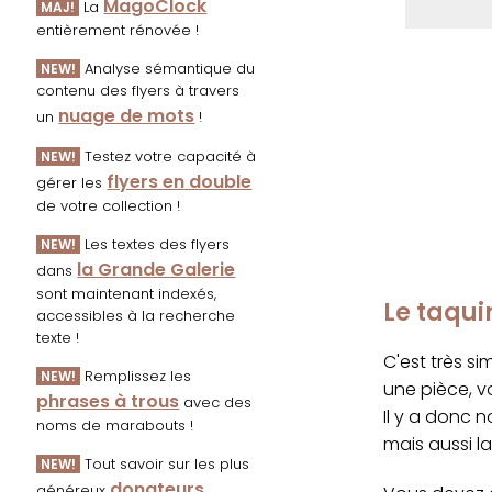
MagoClock
La
MAJ!
entièrement rénovée !
Analyse sémantique du
NEW!
contenu des flyers à travers
nuage de mots
un
!
Testez votre capacité à
NEW!
flyers en double
gérer les
de votre collection !
Les textes des flyers
NEW!
la Grande Galerie
dans
sont maintenant indexés,
Le taqui
accessibles à la recherche
texte !
C'est très s
Remplissez les
NEW!
une pièce, v
phrases à trous
avec des
Il y a donc n
noms de marabouts !
mais aussi l
Tout savoir sur les plus
NEW!
donateurs
généreux