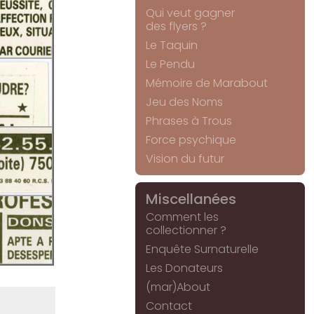
Qui veut gagner
des flyers ?
Le Taquin
Le Pendu
Mémoire de Marabout
Jeu des Noms
Phrases à Trous
Force psychique
Vision du futur
Miscellanées
Comment les
collectionner ?
Enquête Surnaturelle
Les Donateurs
(mar)About
Contact