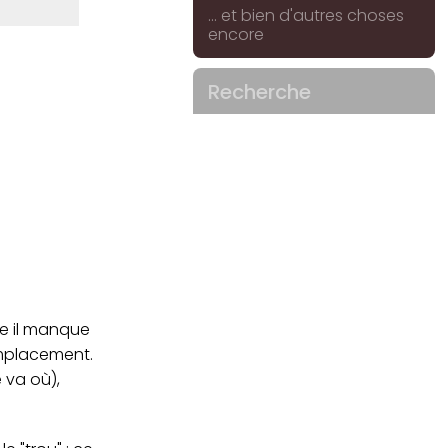
... et bien d'autres choses
encore
Recherche
me il manque
emplacement.
e va où),