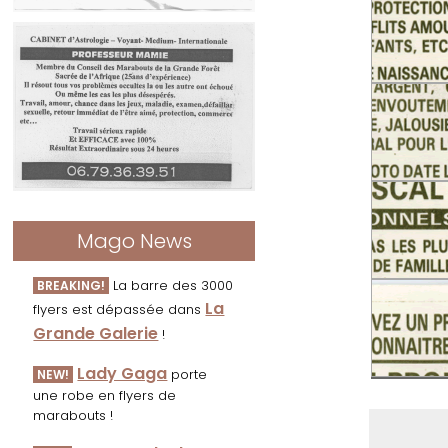
Mago News
La barre des 3000
BREAKING!
La
flyers est dépassée dans
Grande Galerie
!
Lady Gaga
porte
NEW!
une robe en flyers de
marabouts !