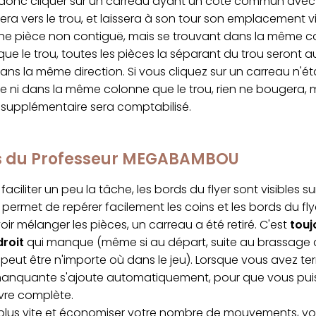
onc cliquer sur un carreau ayant un côté commun avec le
sera vers le trou, et laissera à son tour son emplacement vi
une pièce non contiguë, mais se trouvant dans la même c
ue le trou, toutes les pièces la séparant du trou seront a
ns la même direction. Si vous cliquez sur un carreau n'ét
e ni dans la même colonne que le trou, rien ne bougera, 
upplémentaire sera comptabilisé.
cs du Professeur MEGABAMBOU
faciliter un peu la tâche, les bords du flyer sont visibles s
permet de repérer facilement les coins et les bords du fly
ir mélanger les pièces, un carreau a été retiré. C'est
touj
droit
qui manque (même si au départ, suite au brassage al
peut être n'importe où dans le jeu). Lorsque vous avez ter
manquante s'ajoute automatiquement, pour que vous puis
vre complète.
r plus vite et économiser votre nombre de mouvements, v