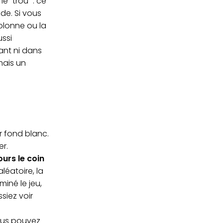
 "trou" : ce
de. Si vous
olonne ou la
ussi
ant ni dans
mais un
ur fond blanc.
er.
ours le coin
éatoire, la
miné le jeu,
siez voir
ous pouvez