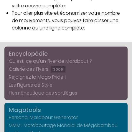
votre oeuvre complète.
Pour aller plus vite et économiser votre nombre
de mouvements, vous pouvez faire glisser une
colonne ou une ligne complète.
Encyclopédie
Qu'est-ce qu'un flyer de Marabout ?
Galerie des Flyers
3005
Rejoignez la Mago Pride !
Les Figures de Style
Herméneutique des sortilèges
Magotools
Personal Marabout Generator
MMM : Maraboutage Mondial de Mégabambou