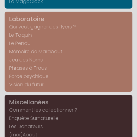
La MagoClock
Laboratoire
Qui veut gagner des flyers ?
Le Taquin
Le Pendu
Mémoire de Marabout
Jeu des Noms
Phrases à Trous
Force psychique
Vision du futur
Miscellanées
Comment les collectionner ?
Enquête Surnaturelle
Les Donateurs
(mar)About