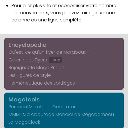
Pour aller plus vite et économiser votre nombre
de mouvements, vous pouvez faire glisser une
colonne ou une ligne complète.
Encyclopédie
Qu'est-ce qu'un flyer de Marabout ?
Galerie des Flyers
3012
Rejoignez la Mago Pride !
Les Figures de Style
Herméneutique des sortilèges
Magotools
Personal Marabout Generator
MMM : Maraboutage Mondial de Mégabambou
La MagoClock