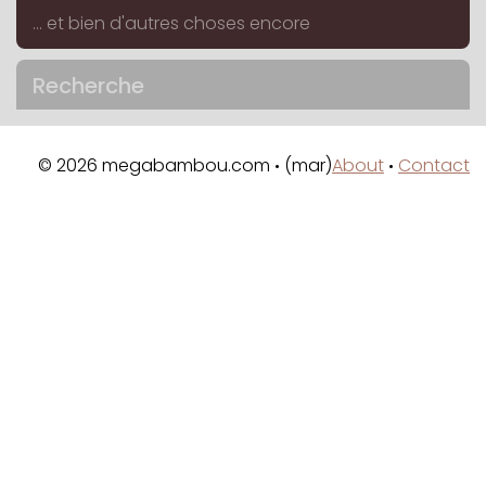
... et bien d'autres choses encore
Recherche
© 2026 megabambou.com
(mar)
About
Contact
•
•