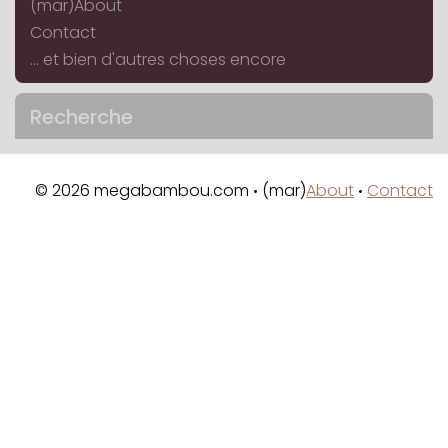
(mar)About
Contact
... et bien d'autres choses encore
Recherche
© 2026 megabambou.com
(mar)
About
Contact
•
•