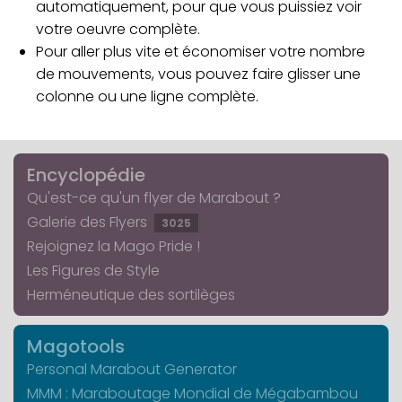
automatiquement, pour que vous puissiez voir
votre oeuvre complète.
Pour aller plus vite et économiser votre nombre
de mouvements, vous pouvez faire glisser une
colonne ou une ligne complète.
Encyclopédie
Qu'est-ce qu'un flyer de Marabout ?
Galerie des Flyers
3025
Rejoignez la Mago Pride !
Les Figures de Style
Herméneutique des sortilèges
Magotools
Personal Marabout Generator
MMM : Maraboutage Mondial de Mégabambou