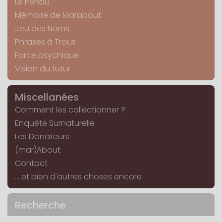
Le Pendu
Mémoire de Marabout
Jeu des Noms
Phrases à Trous
Force psychique
Vision du futur
Miscellanées
Comment les collectionner ?
Enquête Surnaturelle
Les Donateurs
(mar)About
Contact
... et bien d'autres choses encore
Recherche