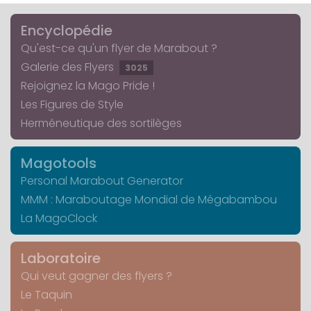
Encyclopédie
Qu'est-ce qu'un flyer de Marabout ?
Galerie des Flyers
3025
Rejoignez la Mago Pride !
Les Figures de Style
Herméneutique des sortilèges
Magotools
Personal Marabout Generator
MMM : Maraboutage Mondial de Mégabambou
La MagoClock
Laboratoire
Qui veut gagner des flyers ?
Le Taquin