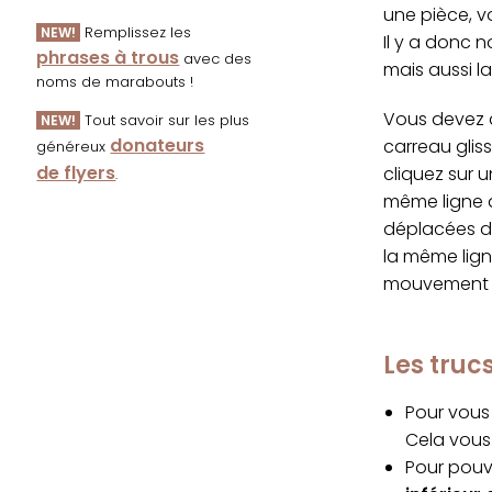
une pièce, v
Remplissez les
NEW!
Il y a donc n
phrases à trous
avec des
mais aussi l
noms de marabouts !
Vous devez d
Tout savoir sur les plus
NEW!
donateurs
carreau glis
généreux
de flyers
cliquez sur 
.
même ligne q
déplacées da
la même lign
mouvement s
Les tru
Pour vous 
Cela vous 
Pour pouvo