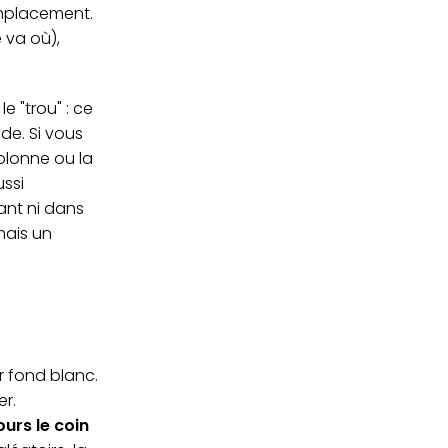
emplacement.
e va où),
 "trou" : ce
de. Si vous
olonne ou la
ussi
ant ni dans
mais un
ur fond blanc.
er.
ours le coin