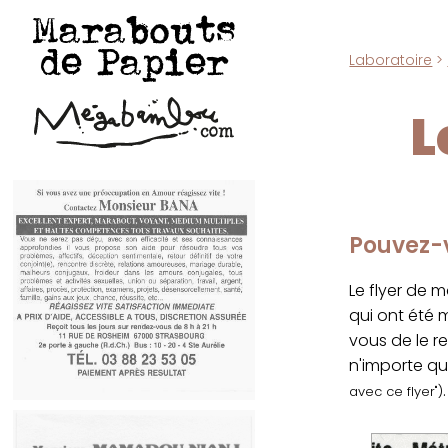
Marabouts
de Papier
Laboratoire
>
L
Pouvez-v
Le flyer de 
qui ont été
vous de le r
n'importe qu
.
avec ce flyer")