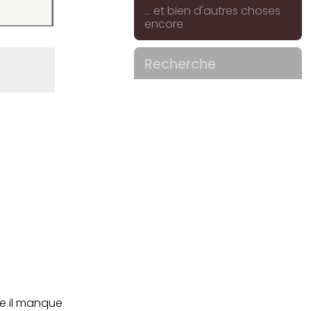
... et bien d'autres choses
encore
Recherche
me il manque