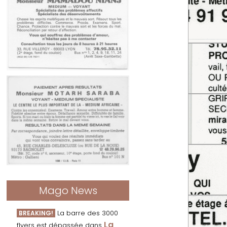
Mago News
La barre des 3000
BREAKING!
La
flyers est dépassée dans