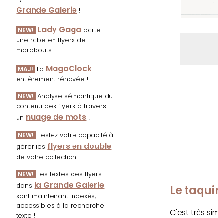
Grande Galerie
!
Lady Gaga
porte
NEW!
une robe en flyers de
marabouts !
MagoClock
La
MAJ!
entièrement rénovée !
Analyse sémantique du
NEW!
contenu des flyers à travers
nuage de mots
un
!
Testez votre capacité à
NEW!
flyers en double
gérer les
de votre collection !
Les textes des flyers
NEW!
la Grande Galerie
dans
Le taqui
sont maintenant indexés,
accessibles à la recherche
C'est très s
texte !