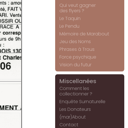
Qui veut gagner
des flyers ?
Le Taquin
Le Pendu
Mémoire de Marabout
Jeu des Noms
Phrases à Trous
Force psychique
Vision du futur
Miscellanées
Comment les
collectionner ?
Enquête Surnaturelle
Les Donateurs
(mar)About
Contact