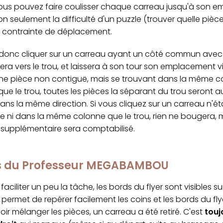
ous pouvez faire coulisser chaque carreau jusqu'à son 
on seulement la difficulté d'un puzzle (trouver quelle pièc
a contrainte de déplacement.
onc cliquer sur un carreau ayant un côté commun avec le
sera vers le trou, et laissera à son tour son emplacement vi
une pièce non contiguë, mais se trouvant dans la même c
ue le trou, toutes les pièces la séparant du trou seront a
ns la même direction. Si vous cliquez sur un carreau n'ét
e ni dans la même colonne que le trou, rien ne bougera, 
upplémentaire sera comptabilisé.
cs du Professeur MEGABAMBOU
faciliter un peu la tâche, les bords du flyer sont visibles s
permet de repérer facilement les coins et les bords du fly
ir mélanger les pièces, un carreau a été retiré. C'est
touj