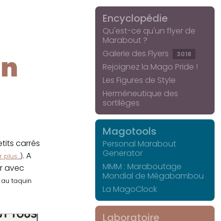
Encyclopédie
Qu'est-ce qu'un flyer de
Marabout ?
Galerie des Flyers
3018
in
Rejoignez la Mago Pride !
Les Figures de Style
Herméneutique des
sortilèges
Magotools
its carrés
Personal Marabout
Generator
. A
 plus...
)
MMM : Maraboutage
er avec
Mondial de Mégabambou
r au taquin
La MagoClock
Laboratoire