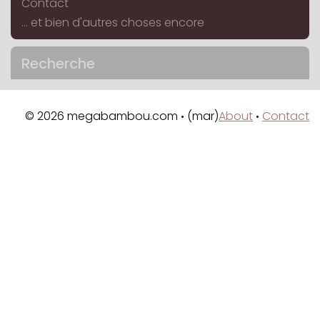
Contact
... et bien d'autres choses encore
Recherche
© 2026 megabambou.com
(mar)
About
Contact
•
•