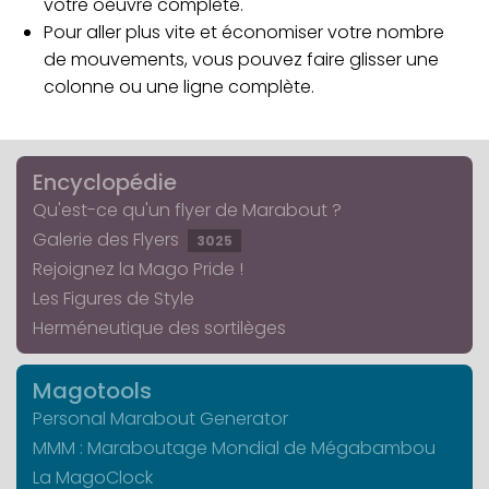
votre oeuvre complète.
Pour aller plus vite et économiser votre nombre
de mouvements, vous pouvez faire glisser une
colonne ou une ligne complète.
Encyclopédie
Qu'est-ce qu'un flyer de Marabout ?
Galerie des Flyers
3025
Rejoignez la Mago Pride !
Les Figures de Style
Herméneutique des sortilèges
Magotools
Personal Marabout Generator
MMM : Maraboutage Mondial de Mégabambou
La MagoClock