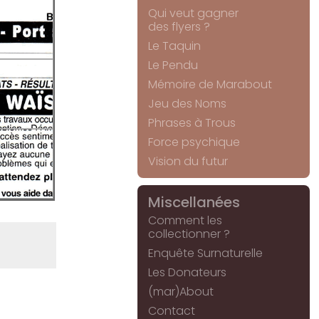
Qui veut gagner
des flyers ?
Le Taquin
Le Pendu
Mémoire de Marabout
Jeu des Noms
Phrases à Trous
Force psychique
Vision du futur
Miscellanées
Comment les
collectionner ?
Enquête Surnaturelle
Les Donateurs
(mar)About
Contact