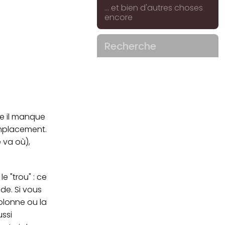
... et bien d'autres choses
encore
Recherche
me il manque
emplacement.
e va où),
 "trou" : ce
de. Si vous
olonne ou la
ussi