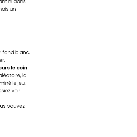
ant ni dans
mais un
ur fond blanc.
er.
ours le coin
éatoire, la
miné le jeu,
siez voir
ous pouvez