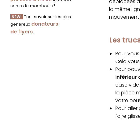
déplacées da
noms de marabouts !
la même lign
mouvement s
Tout savoir sur les plus
NEW!
donateurs
généreux
de flyers
.
Les tru
Pour vous 
Cela vous 
Pour pouvo
inférieur 
case vide 
la pièce 
votre oeu
Pour alle
faire glis