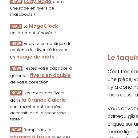
Lady Gaga
porte
NEW!
une robe en flyers de
marabouts !
MagoClock
La
MAJ!
entièrement rénovée !
Analyse sémantique du
NEW!
contenu des flyers à travers
Le taqui
nuage de mots
un
!
Testez votre capacité à
NEW!
C'est très s
flyers en double
gérer les
une pièce, v
de votre collection !
Il y a donc n
Les textes des flyers
NEW!
mais aussi l
la Grande Galerie
dans
sont maintenant indexés,
Vous devez d
accessibles à la recherche
carreau glis
texte !
cliquez sur 
Remplissez les
NEW!
même ligne q
phrases à trous
avec des