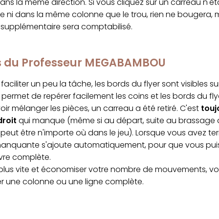
ns la même direction. Si vous cliquez sur un carreau n'ét
e ni dans la même colonne que le trou, rien ne bougera, 
upplémentaire sera comptabilisé.
cs du Professeur MEGABAMBOU
faciliter un peu la tâche, les bords du flyer sont visibles s
permet de repérer facilement les coins et les bords du fly
ir mélanger les pièces, un carreau a été retiré. C'est
touj
droit
qui manque (même si au départ, suite au brassage al
peut être n'importe où dans le jeu). Lorsque vous avez ter
manquante s'ajoute automatiquement, pour que vous puis
vre complète.
r plus vite et économiser votre nombre de mouvements, v
ser une colonne ou une ligne complète.