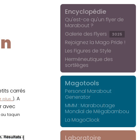
Encyclopédie
Qu'est-ce qu'un flyer de
Marabout ?
Galerie des Flyers
3025
in
Rejoignez la Mago Pride !
Les Figures de Style
Herméneutique des
sortilèges
Magotools
its carrés
Personal Marabout
Generator
. A
 plus...
)
MMM : Maraboutage
er avec
Mondial de Mégabambou
r au taquin
La MagoClock
Laboratoire