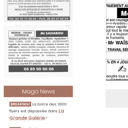
Mago News
La barre des 3000
BREAKING!
La
flyers est dépassée dans
Grande Galerie
!