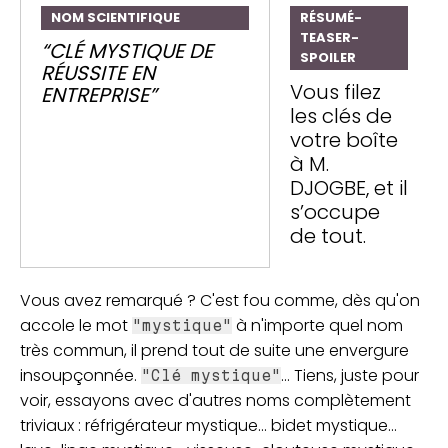
NOM SCIENTIFIQUE
RÉSUMÉ-
TEASER-
“CLÉ MYSTIQUE DE
SPOILER
RÉUSSITE EN
Vous filez
ENTREPRISE”
les clés de
votre boîte
à M.
DJOGBE, et il
s’occupe
de tout.
Vous avez remarqué ? C'est fou comme, dès qu'on
accole le mot
à n'importe quel nom
"mystique"
très commun, il prend tout de suite une envergure
insoupçonnée.
... Tiens, juste pour
"Clé mystique"
voir, essayons avec d'autres noms complètement
triviaux : réfrigérateur mystique... bidet mystique...