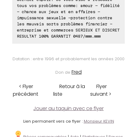
tous vos problèmes comme: amour - fidélité
- chance aux jeux et en affaires -
impuissance sexuelle -protection contre
les mauvais sorts problèmes financier -
entreprise et commerces SERIEUX ET DISCRET
RESULTAT 100% GARANTIT 0487/⊠⊠⊠.⊠⊠⊠
Datation : entre 1996 et probablement les années 2000
Fred
Don de
< Flyer
Retour à la
Flyer
précédent
liste
suivant >
Jouer au taquin avec ce flyer
Lien permanent vers ce flyer :
Monsieur KEVIN
Pièces remarquables
|
Aide
|
Statistiques
|
Figures