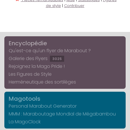
de style
|
Contribuer
Encyclopédie
Qu'est-ce qu'un flyer de Marabout ?
Galerie des Flyers
3025
Rejoignez la Mago Pride !
Les Figures de Style
Herméneutique des sortilèges
Magotools
Personal Marabout Generator
MMM : Maraboutage Mondial de Mégabambou
La MagoClock