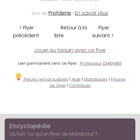
Profdenis
En savoir plus
Don de
|
< Flyer
Retour à la
Flyer
précédent
liste
suivant >
Jouer au taquin avec ce flyer
Lien permanent vers ce flyer :
Professeur DIAKHABY
Pièces remarquables
|
Aide
|
Statistiques
|
Figures
de style
|
Contribuer
Encyclopédie
Qu'est-ce qu'un flyer de Marabout ?