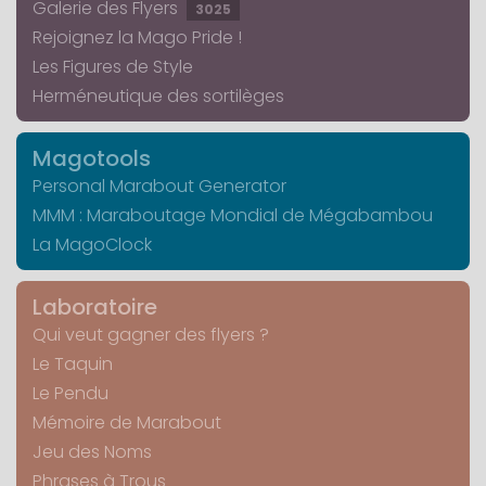
Galerie des Flyers
3025
Rejoignez la Mago Pride !
Les Figures de Style
Herméneutique des sortilèges
Magotools
Personal Marabout Generator
MMM : Maraboutage Mondial de Mégabambou
La MagoClock
Laboratoire
Qui veut gagner des flyers ?
Le Taquin
Le Pendu
Mémoire de Marabout
Jeu des Noms
Phrases à Trous