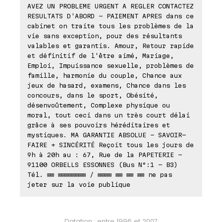
AVEZ UN PROBLEME URGENT A REGLER CONTACTEZ
RESULTATS D'ABORD - PAIEMENT APRES dans ce
cabinet on traite tous les problèmes de la
vie sans exception, pour des résultants
valables et garantis. Amour, Retour rapide
et définitif de l'être aimé, Mariage,
Emploi, Impuissance sexuelle, problèmes de
famille, harmonie du couple, Chance aux
jeux de hasard, examens, Chance dans les
concours, dans le sport, Obésité,
désenvoûtement, Complexe physique ou
moral, tout ceci dans un très court délai
grâce à ses pouvoirs héréditaires et
mystiques. MA GARANTIE ABSOLUE - SAVOIR-
FAIRE + SINCÉRITÉ Reçoit tous les jours de
9h à 20h au : 67, Rue de la PAPETERIE -
91100 ORBELLS ESSONNES (Bus N°:1 - B3)
Tél. ⊠⊠ ⊠⊠⊠⊠⊠⊠⊠⊠ / ⊠⊠⊠⊠ ⊠⊠ ⊠⊠ ⊠⊠ ne pas
jeter sur la voie publique
Datation : entre 1996 et 2007