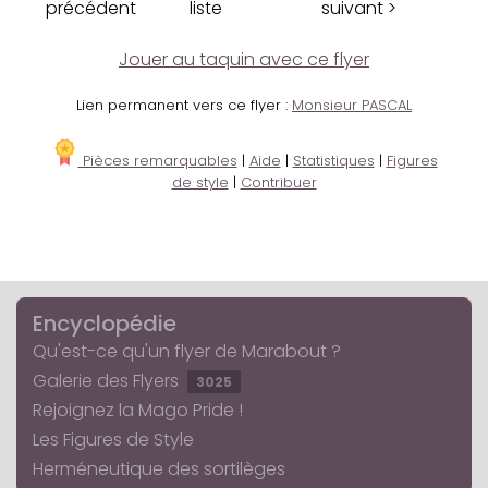
précédent
liste
suivant >
Jouer au taquin avec ce flyer
Lien permanent vers ce flyer :
Monsieur PASCAL
Pièces remarquables
|
Aide
|
Statistiques
|
Figures
de style
|
Contribuer
Encyclopédie
Qu'est-ce qu'un flyer de Marabout ?
Galerie des Flyers
3025
Rejoignez la Mago Pride !
Les Figures de Style
Herméneutique des sortilèges