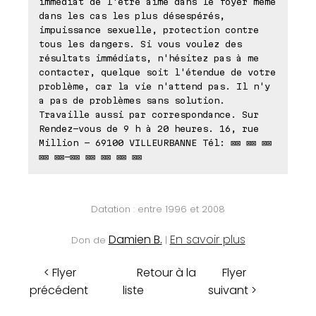
immédiat de l'être aimé dans le foyer même
dans les cas les plus désespérés,
impuissance sexuelle, protection contre
tous les dangers. Si vous voulez des
résultats immédiats, n'hésitez pas à me
contacter, quelque soit l'étendue de votre
problème, car la vie n'attend pas. Il n'y
a pas de problèmes sans solution.
Travaille aussi par correspondance. Sur
Rendez-vous de 9 h à 20 heures. 16, rue
Million - 69100 VILLEURBANNE Tél: ⊠⊠ ⊠⊠ ⊠⊠
⊠⊠ ⊠⊠-⊠⊠ ⊠⊠ ⊠⊠ ⊠⊠ ⊠⊠
Datation : entre 1996 et 2008
Damien B.
En savoir plus
Don de
|
< Flyer
Retour à la
Flyer
précédent
liste
suivant >