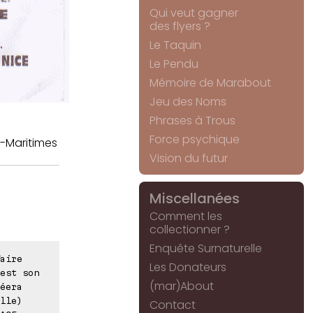
Qui veut gagner
des flyers ?
Le Taquin
Le Pendu
Mémoire de Marabout
Jeu des Noms
Phrases à Trous
Force psychique
-Maritimes
Vision du futur
Miscellanées
Comment les
collectionner ?
Enquête Surnaturelle
aire
Les Donateurs
est son
(mar)About
éera
lle)
Contact