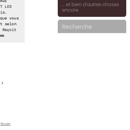
AGE
... et bien d'autres choses
T LES
encore
is.
que vous
t selon
Recherche
 Reçoit
⊠⊠
 >
ribuer