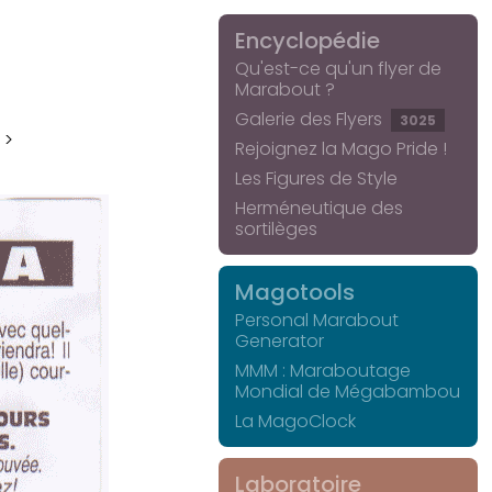
Encyclopédie
Qu'est-ce qu'un flyer de
Marabout ?
Galerie des Flyers
3025
 >
Rejoignez la Mago Pride !
Les Figures de Style
Herméneutique des
sortilèges
Magotools
Personal Marabout
Generator
MMM : Maraboutage
Mondial de Mégabambou
La MagoClock
Laboratoire