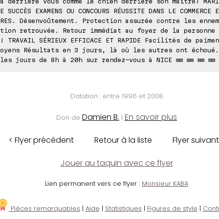
a derrière vous comme le chien derrière son maître! MARI
E SUCCÈS EXAMENS OU CONCOURS RÉUSSITE DANS LE COMMERCE E
RES. Désenvoûtement. Protection assurée contre les ennem
tion retrouvée. Retour immédiat au foyer de la personne 
! TRAVAIL SÉRIEUX EFFICACE ET RAPIDE Facilités de paimen
oyens Résultats en 3 jours, là où les autres ont échoué.
les jours de 8h à 20h sur rendez-vous à NICE ⊠⊠ ⊠⊠ ⊠⊠ ⊠⊠ 
Datation : entre 1996 et 2008
Damien B.
En savoir plus
Don de
|
< Flyer précédent
Retour à la liste
Flyer suivant
Jouer au taquin avec ce flyer
Lien permanent vers ce flyer :
Monsieur KABA
Pièces remarquables
|
Aide
|
Statistiques
|
Figures de style
|
Cont