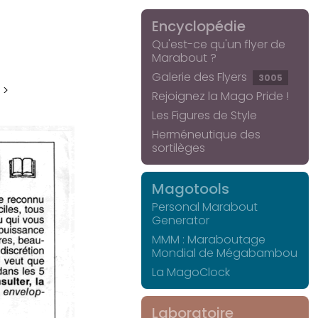
Encyclopédie
Qu'est-ce qu'un flyer de
Marabout ?
Galerie des Flyers
3005
 >
Rejoignez la Mago Pride !
Les Figures de Style
Herméneutique des
sortilèges
Magotools
Personal Marabout
Generator
MMM : Maraboutage
Mondial de Mégabambou
La MagoClock
Laboratoire