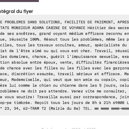
ntégral du flyer
E PROBLEMES SANS SOLUTIONS, FACILITES DE PAIEMENT, APRES
TATS MONSIEUR ADAMA CABINE DE VOYANCE Héritier des secre
de ses ancêtres, grand voyant médium efficace reconnu en
ue, réussite 100%. Résout tous les problèmes, même les p
ciles, tous les travaux occultes, amour, spécialiste du 
iat de l'être aimé ou qui vous est cher. Travail, réussi
les domaines, chance, guérit l'impuissance sexuelle, exa
tion absolue entre époux, vente, difficultés financières
de chance avec les filles ou les filles avec les garçons
ace, discrétion assurée, travail sérieux et efficace. Ma
eur, Mademoiselle, qui veut que son amie ou copain, copi
ère lui comme le chien ou chienne dans les 5 jours, celu
roblèmes ne doit pas attendre. Venez vite me consulter, 
e vous sourira! Travaille aussi par correspondance, join
op-pe timbrée. Reçoit tous les jours de 8h à 21h 69008 L
° 23, 34, 62-TRAM T2 (Mairie du 8e) TEL. ⊠⊠ ⊠⊠⊠⊠ ⊠⊠⊠⊠-⊠⊠⊠⊠