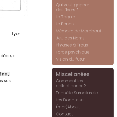
Qui veut gagner
des flyers ?
Le Taquin
Le Pendu
Mémoire de Marabout
Lyon
Jeu des Noms
Phrases à Trous
Force psychique
pièce, et
Vision du futur
Miscellanées
ine,
ns ses
Comment les
collectionner ?
Enquête Surnaturelle
Les Donateurs
(mar)About
Contact