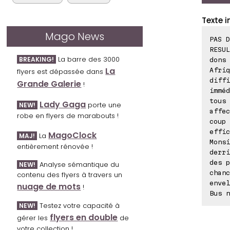
Texte i
Mago News
PAS D
RESUL
La barre des 3000
BREAKING!
dons 
La
Afriq
flyers est dépassée dans
diffi
Grande Galerie
!
imméd
tous 
Lady Gaga
porte une
NEW!
affec
robe en flyers de marabouts !
coup 
effic
MagoClock
La
MAJ!
Monsi
entièrement rénovée !
derri
des p
Analyse sémantique du
NEW!
chanc
contenu des flyers à travers un
envel
nuage de mots
!
Bus n
Testez votre capacité à
NEW!
flyers en double
gérer les
de
votre collection !