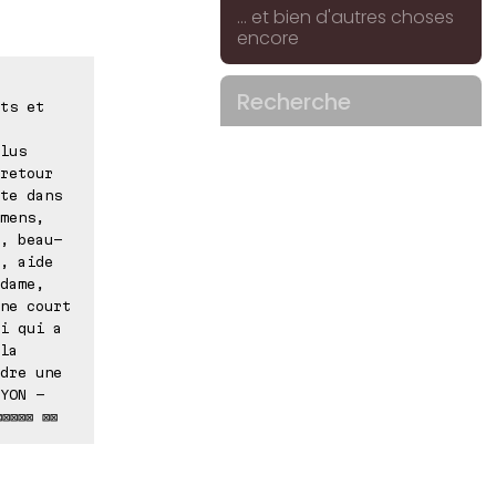
... et bien d'autres choses
encore
Recherche
ts et
lus
retour
te dans
mens,
, beau-
, aide
dame,
ne court
i qui a
la
dre une
YON -
⊠⊠⊠⊠ ⊠⊠