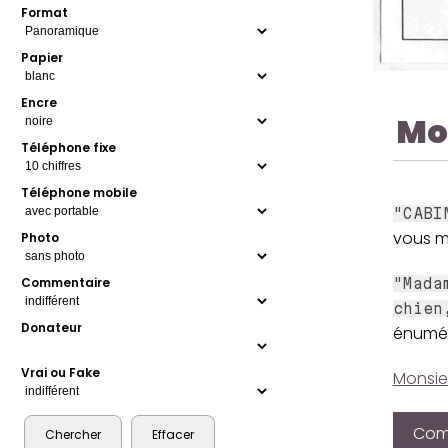
Format
Papier
Encre
Mo
Téléphone fixe
Téléphone mobile
"CABI
vous m
Photo
Commentaire
"Mada
chien
Donateur
énumér
Vrai ou Fake
Monsie
Comp