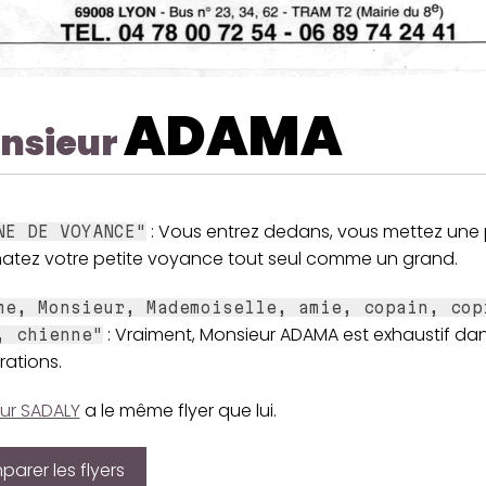
ADAMA
nsieur
: Vous entrez dedans, vous mettez une 
NE DE VOYANCE"
atez votre petite voyance tout seul comme un grand.
me, Monsieur, Mademoiselle, amie, copain, cop
: Vraiment, Monsieur ADAMA est exhaustif da
, chienne"
ations.
ur SADALY
a le même flyer que lui.
arer les flyers