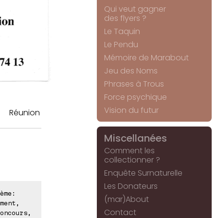
Qui veut gagner
des flyers ?
Le Taquin
Le Pendu
Mémoire de Marabout
Jeu des Noms
Phrases à Trous
Force psychique
Vision du futur
Réunion
Miscellanées
Comment les
collectionner ?
Enquête Surnaturelle
Les Donateurs
ème:
(mar)About
ment,
Contact
oncours,