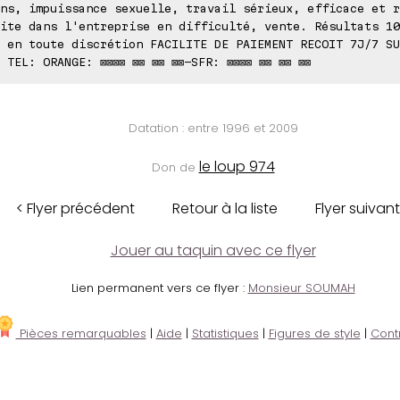
ns, impuissance sexuelle, travail sérieux, efficace et r
ite dans l'entreprise en difficulté, vente. Résultats 10
 en toute discrétion FACILITE DE PAIEMENT RECOIT 7J/7 SU
 TEL: ORANGE: ⊠⊠⊠⊠ ⊠⊠ ⊠⊠ ⊠⊠-SFR: ⊠⊠⊠⊠ ⊠⊠ ⊠⊠ ⊠⊠
Datation : entre 1996 et 2009
le loup 974
Don de
< Flyer précédent
Retour à la liste
Flyer suivant
Jouer au taquin avec ce flyer
Lien permanent vers ce flyer :
Monsieur SOUMAH
Pièces remarquables
|
Aide
|
Statistiques
|
Figures de style
|
Cont