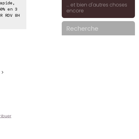
apide,
... et bien d'autres choses
0% en 3
encore
R RDV 8H
Recherche
 >
ribuer