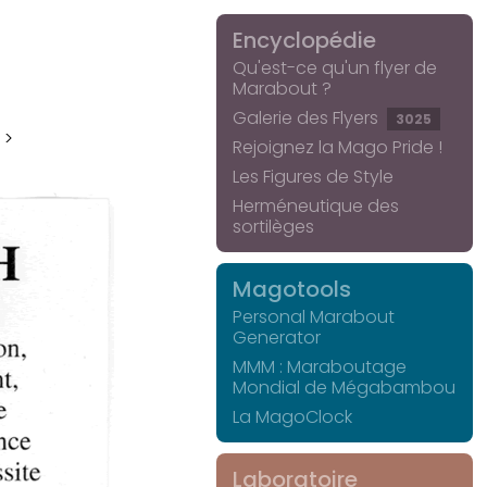
Encyclopédie
Qu'est-ce qu'un flyer de
Marabout ?
Galerie des Flyers
3025
 >
Rejoignez la Mago Pride !
Les Figures de Style
Herméneutique des
sortilèges
Magotools
Personal Marabout
Generator
MMM : Maraboutage
Mondial de Mégabambou
La MagoClock
Laboratoire