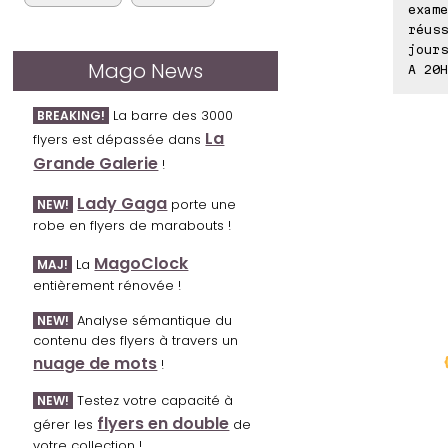
exame
réuss
jours
Mago News
A 20H
La barre des 3000
BREAKING!
La
flyers est dépassée dans
Grande Galerie
!
Lady Gaga
porte une
NEW!
robe en flyers de marabouts !
MagoClock
La
MAJ!
entièrement rénovée !
Analyse sémantique du
NEW!
contenu des flyers à travers un
nuage de mots
!
Testez votre capacité à
NEW!
flyers en double
gérer les
de
votre collection !