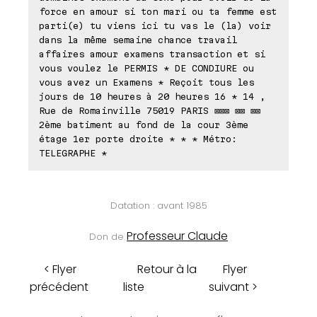
force en amour si ton mari ou ta femme est
parti(e) tu viens ici tu vas le (la) voir
dans la même semaine chance travail
affaires amour examens transaction et si
vous voulez le PERMIS * DE CONDIURE ou
vous avez un Examens * Reçoit tous les
jours de 10 heures à 20 heures 16 * 14 ,
Rue de Romainville 75019 PARIS ⊠⊠⊠ ⊠⊠ ⊠⊠
2ème batiment au fond de la cour 3ème
étage 1er porte droite * * * Métro:
TELEGRAPHE *
Datation : avant 1985
Professeur Claude
Don de
< Flyer
Retour à la
Flyer
précédent
liste
suivant >