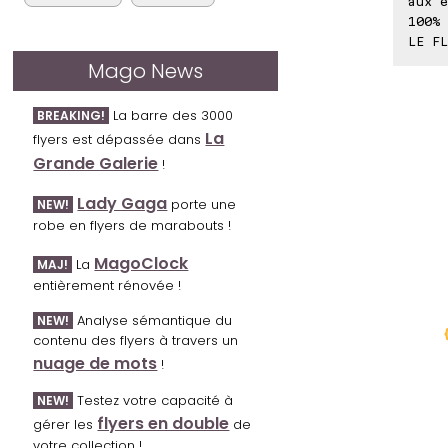
aux e
100% 
LE FL
Mago News
La barre des 3000
BREAKING!
La
flyers est dépassée dans
Grande Galerie
!
Lady Gaga
porte une
NEW!
robe en flyers de marabouts !
MagoClock
La
MAJ!
entièrement rénovée !
Analyse sémantique du
NEW!
contenu des flyers à travers un
nuage de mots
!
Testez votre capacité à
NEW!
flyers en double
gérer les
de
votre collection !