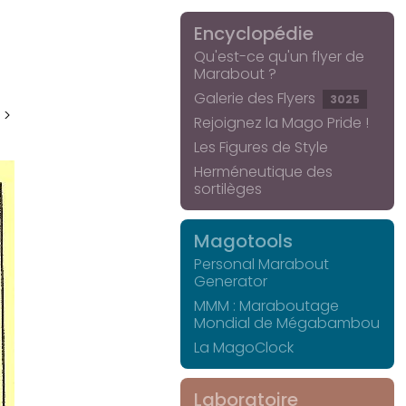
Encyclopédie
Qu'est-ce qu'un flyer de
Marabout ?
Galerie des Flyers
3025
 >
Rejoignez la Mago Pride !
Les Figures de Style
Herméneutique des
sortilèges
Magotools
Personal Marabout
Generator
MMM : Maraboutage
Mondial de Mégabambou
La MagoClock
Laboratoire