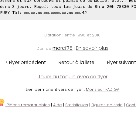
xamens et aux concours et permis de conduire, etc... Rés
dans 3 jours. Reçoit tous les jours de 8h à 20h 78330 FO
EURY Tél: ⊠⊠.⊠⊠.⊠⊠.⊠⊠.⊠⊠⊠⊠.⊠⊠.⊠⊠.⊠⊠.42
Datation : entre 1996 et 2010
marcf78
En savoir plus
Don de
|
< Flyer précédent
Retour à la liste
Flyer suivant
Jouer au taquin avec ce flyer
Lien permanent vers ce flyer :
Monsieur FADIGA
Pièces remarquables
|
Aide
|
Statistiques
|
Figures de style
|
Cont