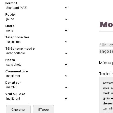
Format
Papier
Mo
Encre
Téléphone fixe
"Un c
Téléphone mobile
angoi
Photo
Même p
Commentaire
Texte i
Donateur
Arrêt
vos a
médiu
Vrai ou Fake
grâce
désen
la ch