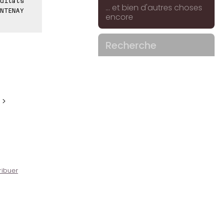
ultats
... et bien d'autres choses
NTENAY
encore
Recherche
 >
ribuer