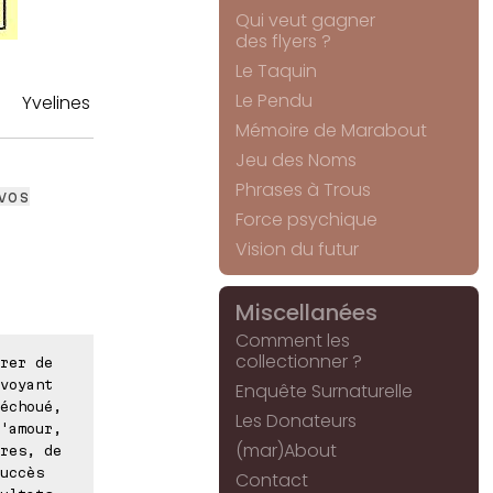
Qui veut gagner
des flyers ?
Le Taquin
Le Pendu
Yvelines
Mémoire de Marabout
Jeu des Noms
Phrases à Trous
vos
Force psychique
Vision du futur
Miscellanées
Comment les
collectionner ?
rer de
voyant
Enquête Surnaturelle
échoué,
Les Donateurs
'amour,
(mar)About
res, de
uccès
Contact