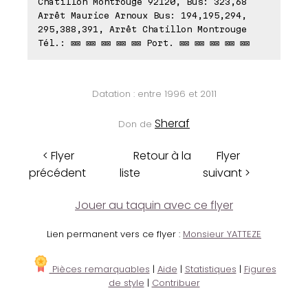
Chatillon Montrouge 92120, Bus: 323,68
Arrêt Maurice Arnoux Bus: 194,195,294,
295,388,391, Arrêt Chatillon Montrouge
Tél.: ⊠⊠ ⊠⊠ ⊠⊠ ⊠⊠ ⊠⊠ Port. ⊠⊠ ⊠⊠ ⊠⊠ ⊠⊠ ⊠⊠
Datation : entre 1996 et 2011
Sheraf
Don de
< Flyer
Retour à la
Flyer
précédent
liste
suivant >
Jouer au taquin avec ce flyer
Lien permanent vers ce flyer :
Monsieur YATTEZE
Pièces remarquables
|
Aide
|
Statistiques
|
Figures
de style
|
Contribuer