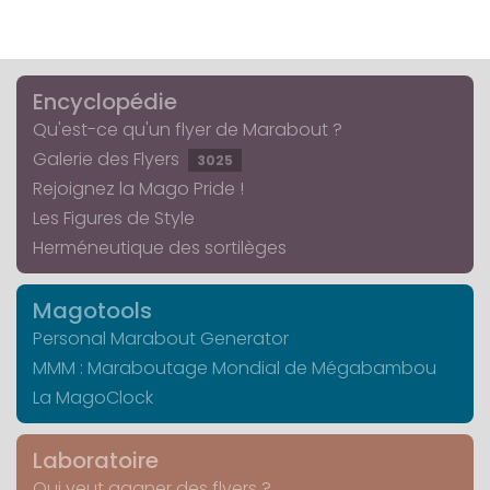
Encyclopédie
Qu'est-ce qu'un flyer de Marabout ?
Galerie des Flyers
3025
Rejoignez la Mago Pride !
Les Figures de Style
Herméneutique des sortilèges
Magotools
Personal Marabout Generator
MMM : Maraboutage Mondial de Mégabambou
La MagoClock
Laboratoire
Qui veut gagner des flyers ?