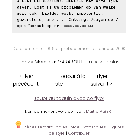
ALBERT HELDERZIENDE GENEZER met erfelijke
gaven. Lost al Uw problemen op van welke
aard ook. Liefde, werk, impotentie,
gezondheid, enz..... Ontvangt 7dagen op 7
op afspraak op nr. ⊠⊠⊠⊠.⊠⊠.⊠⊠.⊠⊠
Datation : entre 1996 et probablement les années 2000
Monsieur MARABOUT
En savoir plus
Don de
|
< Flyer
Retour à la
Flyer
précédent
liste
suivant >
Jouer au taquin avec ce flyer
Lien permanent vers ce flyer :
Maître ALBERT
Pièces remarquables
|
Aide
|
Statistiques
|
Figures
de style
|
Contribuer