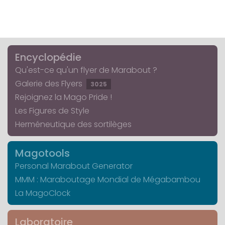
Encyclopédie
Qu'est-ce qu'un flyer de Marabout ?
Galerie des Flyers
3025
Rejoignez la Mago Pride !
Les Figures de Style
Herméneutique des sortilèges
Magotools
Personal Marabout Generator
MMM : Maraboutage Mondial de Mégabambou
La MagoClock
Laboratoire