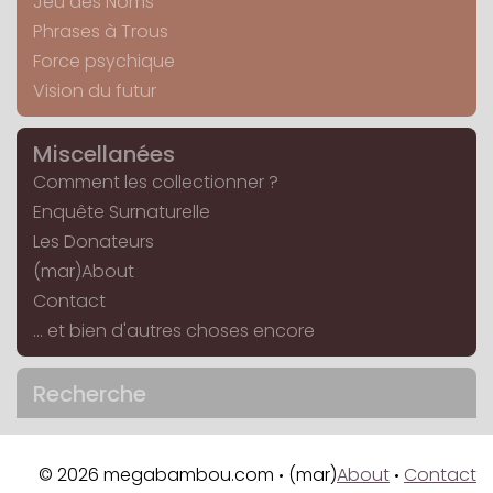
Jeu des Noms
Phrases à Trous
Force psychique
Vision du futur
Miscellanées
Comment les collectionner ?
Enquête Surnaturelle
Les Donateurs
(mar)About
Contact
... et bien d'autres choses encore
Recherche
© 2026 megabambou.com
(mar)
About
Contact
•
•