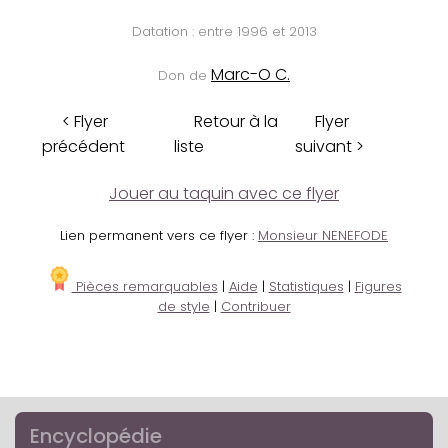
Datation : entre 1996 et 2013
Marc-O C.
Don de
< Flyer
Retour à la
Flyer
précédent
liste
suivant >
Jouer au taquin avec ce flyer
Lien permanent vers ce flyer :
Monsieur NENEFODE
Pièces remarquables
|
Aide
|
Statistiques
|
Figures
de style
|
Contribuer
Encyclopédie