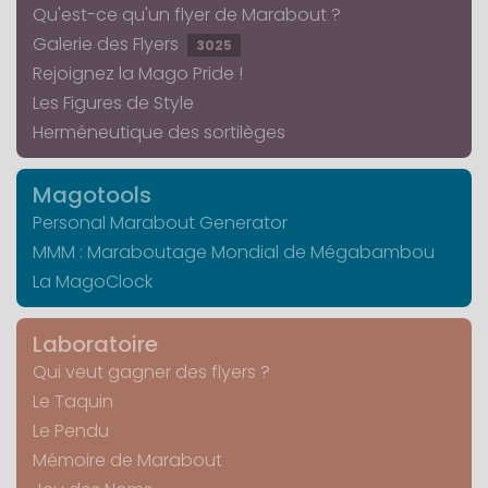
Qu'est-ce qu'un flyer de Marabout ?
Galerie des Flyers
3025
Rejoignez la Mago Pride !
Les Figures de Style
Herméneutique des sortilèges
Magotools
Personal Marabout Generator
MMM : Maraboutage Mondial de Mégabambou
La MagoClock
Laboratoire
Qui veut gagner des flyers ?
Le Taquin
Le Pendu
Mémoire de Marabout