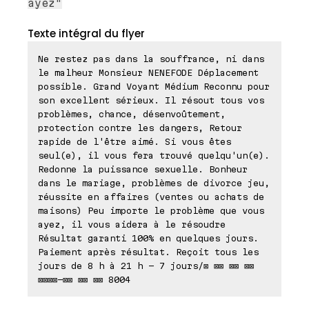
ayez"
Texte intégral du flyer
Ne restez pas dans la souffrance, ni dans
le malheur Monsieur NENEFODE Déplacement
possible. Grand Voyant Médium Reconnu pour
son excellent sérieux. Il résout tous vos
problèmes, chance, désenvoûtement,
protection contre les dangers, Retour
rapide de l'être aimé. Si vous êtes
seul(e), il vous fera trouvé quelqu'un(e).
Redonne la puissance sexuelle. Bonheur
dans le mariage, problèmes de divorce jeu,
réussite en affaires (ventes ou achats de
maisons) Peu importe le problème que vous
ayez, il vous aidera à le résoudre
Résultat garanti 100% en quelques jours.
Paiement après résultat. Reçoit tous les
jours de 8 h à 21 h - 7 jours/⊠ ⊠⊠ ⊠⊠ ⊠⊠
⊠⊠⊠⊠-⊠⊠ ⊠⊠ ⊠⊠ 8004