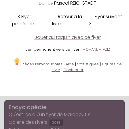
Pascal REICHSTADT
Don de
< Flyer
Retour à la
Flyer suivant
précédent
liste
>
Jouer au taquin avec ce flyer
Lien permanent vers ce flyer :
MOHANLIM AZIZ
Pièces remarquables
|
Aide
|
Statistiques
|
Figures de
style
|
Contribuer
Encyclopédie
Qu'est-ce qu'un flyer de Marabout ?
Galerie des Flyers
3018