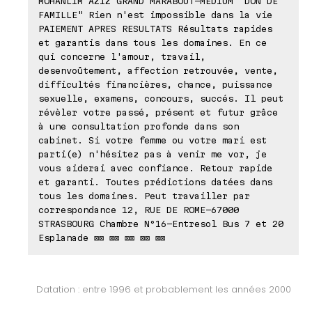
MOHANLIM AZIZ GRAND MARABOUT-MEDIUM "DON DE
FAMILLE" Rien n'est impossible dans la vie
PAIEMENT APRES RESULTATS Résultats rapides
et garantis dans tous les domaines. En ce
qui concerne l'amour, travail,
desenvoûtement, affection retrouvée, vente,
difficultés financières, chance, puissance
sexuelle, examens, concours, succés. Il peut
révèler votre passé, présent et futur grâce
à une consultation profonde dans son
cabinet. Si votre femme ou votre mari est
parti(e) n'hésitez pas à venir me vor, je
vous aiderai avec confiance. Retour rapide
et garanti. Toutes prédictions datées dans
tous les domaines. Peut travailler par
correspondance 12, RUE DE ROME-67000
STRASBOURG Chambre N°16-Entresol Bus 7 et 20
Esplanade ⊠⊠ ⊠⊠ ⊠⊠ ⊠⊠ ⊠⊠
Datation : entre 1996 et probablement les années 2000