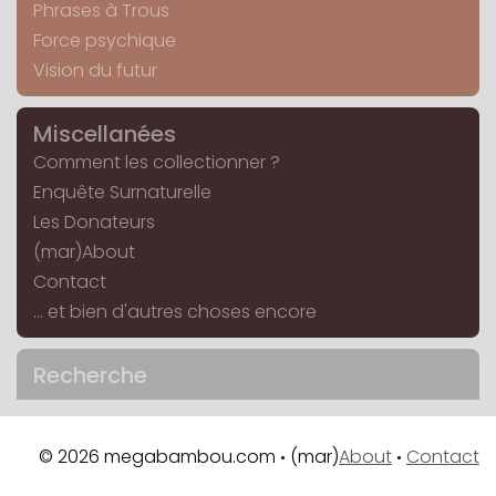
Phrases à Trous
Force psychique
Vision du futur
Miscellanées
Comment les collectionner ?
Enquête Surnaturelle
Les Donateurs
(mar)About
Contact
... et bien d'autres choses encore
Recherche
© 2026 megabambou.com
(mar)
About
Contact
•
•