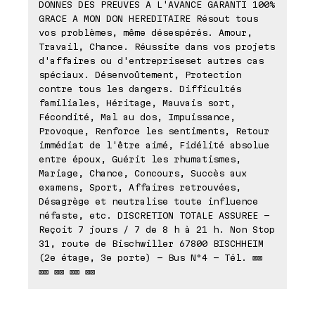
DONNES DES PREUVES A L'AVANCE GARANTI 100%
GRACE A MON DON HEREDITAIRE Résout tous
vos problèmes, même désespérés. Amour,
Travail, Chance. Réussite dans vos projets
d'affaires ou d'entrepriseset autres cas
spéciaux. Désenvoûtement, Protection
contre tous les dangers. Difficultés
familiales, Héritage, Mauvais sort,
Fécondité, Mal au dos, Impuissance,
Provoque, Renforce les sentiments, Retour
immédiat de l'être aimé, Fidélité absolue
entre époux, Guérit les rhumatismes,
Mariage, Chance, Concours, Succès aux
examens, Sport, Affaires retrouvées,
Désagrège et neutralise toute influence
néfaste, etc. DISCRETION TOTALE ASSUREE -
Reçoit 7 jours / 7 de 8 h à 21 h. Non Stop
31, route de Bischwiller 67800 BISCHHEIM
(2e étage, 3e porte) - Bus N°4 - Tél. ⊠⊠
⊠⊠ ⊠⊠ ⊠⊠ ⊠⊠