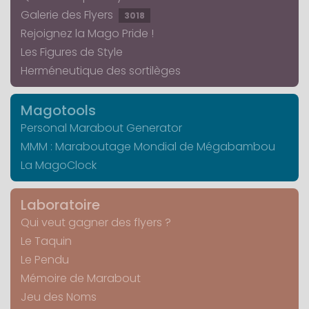
Galerie des Flyers
3018
Rejoignez la Mago Pride !
Les Figures de Style
Herméneutique des sortilèges
Magotools
Personal Marabout Generator
MMM : Maraboutage Mondial de Mégabambou
La MagoClock
Laboratoire
Qui veut gagner des flyers ?
Le Taquin
Le Pendu
Mémoire de Marabout
Jeu des Noms