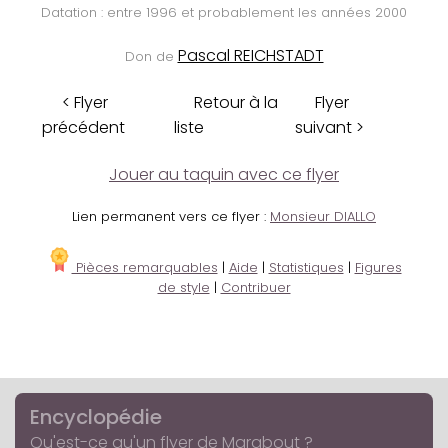
Datation : entre 1996 et probablement les années 2000
Pascal REICHSTADT
Don de
< Flyer
Retour à la
Flyer
précédent
liste
suivant >
Jouer au taquin avec ce flyer
Lien permanent vers ce flyer :
Monsieur DIALLO
Pièces remarquables
|
Aide
|
Statistiques
|
Figures
de style
|
Contribuer
Encyclopédie
Qu'est-ce qu'un flyer de Marabout ?