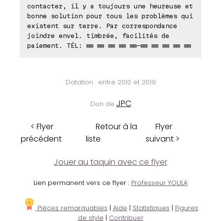
contacter, il y a toujours une heureuse et
bonne solution pour tous les problèmes qui
existent sur terre. Par correspondance
joindre envel. timbrée, facilités de
paiement. TÉL: ⊠⊠ ⊠⊠ ⊠⊠ ⊠⊠ ⊠⊠-⊠⊠ ⊠⊠ ⊠⊠ ⊠⊠ ⊠⊠
Datation : entre 2010 et 2019
JPC
Don de
< Flyer
Retour à la
Flyer
précédent
liste
suivant >
Jouer au taquin avec ce flyer
Lien permanent vers ce flyer :
Professeur YOULA
Pièces remarquables
|
Aide
|
Statistiques
|
Figures
de style
|
Contribuer