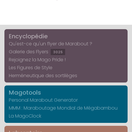
Encyclopédie
Qu'est-ce qu'un flyer de Marabout ?
Galerie des Flyers
3025
Rejoignez la Mago Pride !
Les Figures de Style
Herméneutique des sortilèges
Magotools
Personal Marabout Generator
MMM : Maraboutage Mondial de Mégabambou
La MagoClock