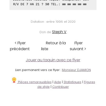
R/V DE 7 HA 21 ? 30 TEL.: ⊠⊠ ⊠⊠ ⊠⊠ ⊠⊠ ⊠⊠
Datation : entre 1996 et 2020
Steph V
Don de
< Flyer
Retour à la
Flyer
précédent
liste
suivant >
Jouer au taquin avec ce flyer
Lien permanent vers ce flyer :
Monsieur DJAMION
Pièces remarquables
|
Aide
|
Statistiques
|
Figures
de style
|
Contribuer