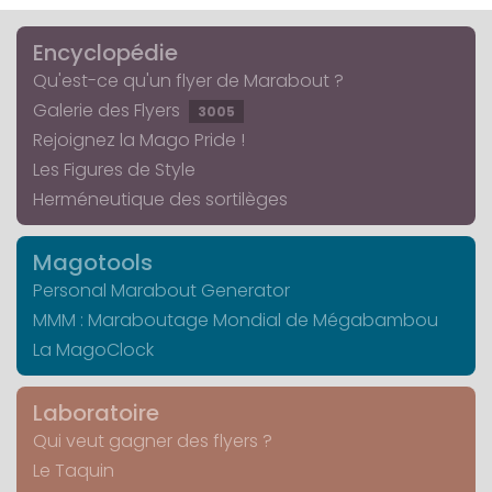
Encyclopédie
Qu'est-ce qu'un flyer de Marabout ?
Galerie des Flyers
3005
Rejoignez la Mago Pride !
Les Figures de Style
Herméneutique des sortilèges
Magotools
Personal Marabout Generator
MMM : Maraboutage Mondial de Mégabambou
La MagoClock
Laboratoire
Qui veut gagner des flyers ?
Le Taquin