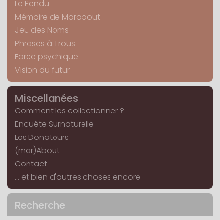
Le Pendu
Mémoire de Marabout
Jeu des Noms
Phrases à Trous
Force psychique
Vision du futur
Miscellanées
Comment les collectionner ?
Enquête Surnaturelle
Les Donateurs
(mar)About
Contact
... et bien d'autres choses encore
Recherche