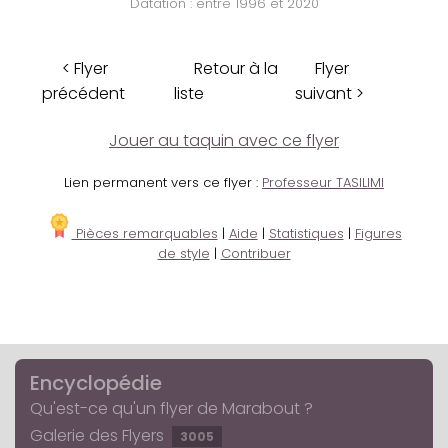
Datation : entre 1996 et 2020
< Flyer
Retour à la
Flyer
précédent
liste
suivant >
Jouer au taquin avec ce flyer
Lien permanent vers ce flyer :
Professeur TASILIMI
Pièces remarquables
|
Aide
|
Statistiques
|
Figures
de style
|
Contribuer
Encyclopédie
Qu'est-ce qu'un flyer de Marabout ?
Galerie des Flyers
3005