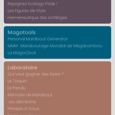
Rejoignez la Mago Pride !
Les Figures de Style
Herméneutique des sortilèges
Magotools
Personal Marabout Generator
MMM : Maraboutage Mondial de Mégabambou
La MagoClock
Laboratoire
Qui veut gagner des flyers ?
Le Taquin
Le Pendu
Mémoire de Marabout
Jeu des Noms
Phrases à Trous