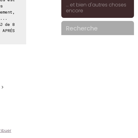
... et bien d'autres choses
s
encore
ement,
...
J de 8
Recherche
 APRÉS
 >
ribuer