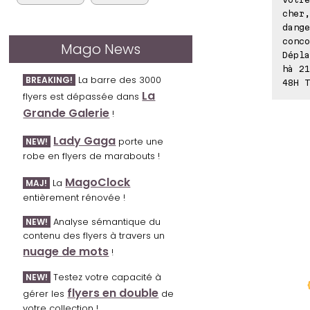
cher,
dange
conco
Mago News
Dépla
hà 21
La barre des 3000
BREAKING!
48H T
La
flyers est dépassée dans
Grande Galerie
!
Lady Gaga
porte une
NEW!
robe en flyers de marabouts !
MagoClock
La
MAJ!
entièrement rénovée !
Analyse sémantique du
NEW!
contenu des flyers à travers un
nuage de mots
!
Testez votre capacité à
NEW!
flyers en double
gérer les
de
votre collection !