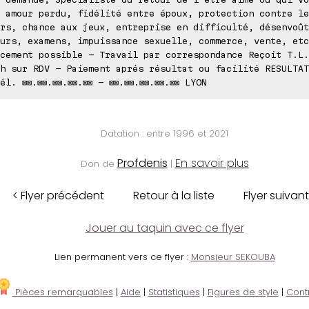
 amour perdu, fidélité entre époux, protection contre le
rs, chance aux jeux, entreprise en difficulté, désenvoût
urs, examens, impuissance sexuelle, commerce, vente, etc
cement possible - Travail par correspondance Reçoit T.L.
h sur RDV - Paiement aprés résultat ou facilité RESULTAT
él. ⊠⊠.⊠⊠.⊠⊠.⊠⊠.⊠⊠ - ⊠⊠.⊠⊠.⊠⊠.⊠⊠.⊠⊠ LYON
Datation : entre 1996 et 2021
Profdenis
En savoir plus
Don de
|
< Flyer précédent
Retour à la liste
Flyer suivant
Jouer au taquin avec ce flyer
Lien permanent vers ce flyer :
Monsieur SEKOUBA
Pièces remarquables
|
Aide
|
Statistiques
|
Figures de style
|
Cont