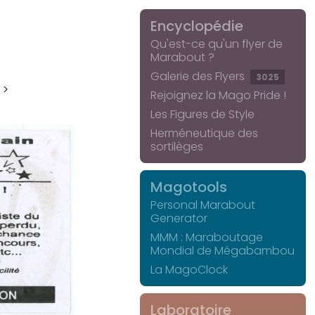
Encyclopédie
Qu'est-ce qu'un flyer de
Marabout ?
Galerie des Flyers
3025
 >
Rejoignez la Mago Pride !
Les Figures de Style
Herméneutique des
sortilèges
Magotools
Personal Marabout
Generator
MMM : Maraboutage
Mondial de Mégabambou
La MagoClock
Laboratoire