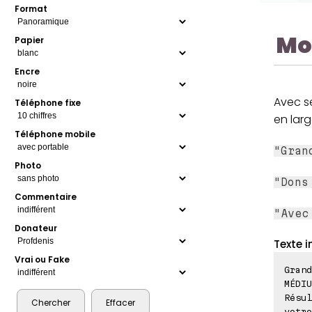
Format
Mo
Papier
Encre
Avec se
Téléphone fixe
en larg
Téléphone mobile
"Gran
Photo
"Dons
Commentaire
"Avec
Donateur
Texte i
Vrai ou Fake
Grand
MÉDIU
Résul
votre