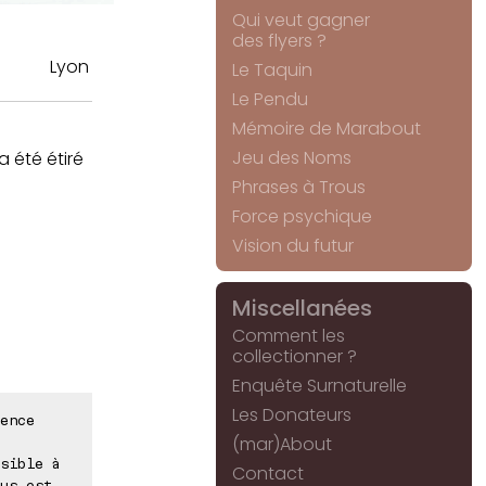
Qui veut gagner
des flyers ?
Lyon
Le Taquin
Le Pendu
Mémoire de Marabout
Jeu des Noms
a été étiré
Phrases à Trous
Force psychique
Vision du futur
Miscellanées
Comment les
collectionner ?
Enquête Surnaturelle
Les Donateurs
ence
(mar)About
sible à
Contact
us est