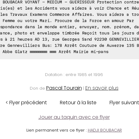
 BOUBACAR VOYANT - MEDIUM - GUERISSEUR Protection contre
is(es) et les Accidents vous aidera à voir Chance et Réu
les Travaux Examens Commerce Affaires. Vous aidera a tro
 Femme ou votre Mari. Procure de la Force en amour Par
spondance dans le monde entier, envoyer, nom. prénom, da
ance, photo et enveloppe timbrée Reçoit tous les jours d
s à 21 heures AD 13, rue Georges Sand 92230 GENNEVILLIER
re Gennevilliers Bus: 178 Arrêt Couture de Auxerre 135 B
 Abbe Glatz ⊠⊠⊠⊠⊠⊠⊠⊠ ⊠⊠⊠ Arrêt Mairie mi-pans
Datation : entre 1985 et 1996
Pascal Tourain
En savoir plus
Don de
|
< Flyer précédent
Retour à la liste
Flyer suivant
Jouer au taquin avec ce flyer
Lien permanent vers ce flyer :
HADJI BOUBACAR