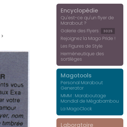
Encyclopédie
Qu'est-ce qu'un flyer de
Marabout ?
Galerie des Flyers
3025
 >
Rejoignez la Mago Pride !
Les Figures de Style
Herméneutique des
sortilèges
Magotools
Personal Marabout
Generator
MMM : Maraboutage
Mondial de Mégabambou
La MagoClock
Laboratoire