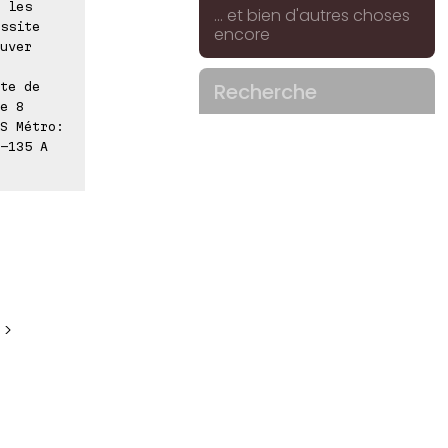
 les
... et bien d'autres choses
ssite
encore
uver
Recherche
te de
e 8
S Métro:
-135 A
 >