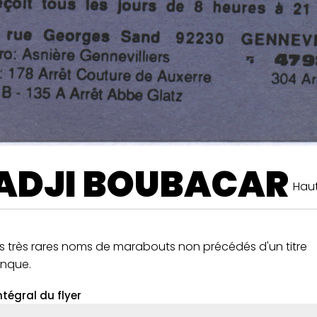
ADJI BOUBACAR
Haut
es très rares noms de marabouts non précédés d'un titre
nque.
ntégral du flyer