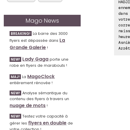
HADJI
ennem
dans 
Mago News
votre
corre
naiss
La barre des 3000
BREAKING!
heure
La
flyers est dépassée dans
Asniè
Grande Galerie
!
Arrêt
Lady Gaga
porte une
NEW!
robe en flyers de marabouts !
MagoClock
La
MAJ!
entièrement rénovée !
Analyse sémantique du
NEW!
contenu des flyers à travers un
nuage de mots
!
Testez votre capacité à
NEW!
flyers en double
gérer les
de
votre collection !