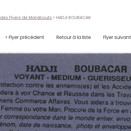
 des Flyers de Marabouts
> HADJI BOUBACAR
< Flyer précédent
Retour à la liste
Flyer suivant