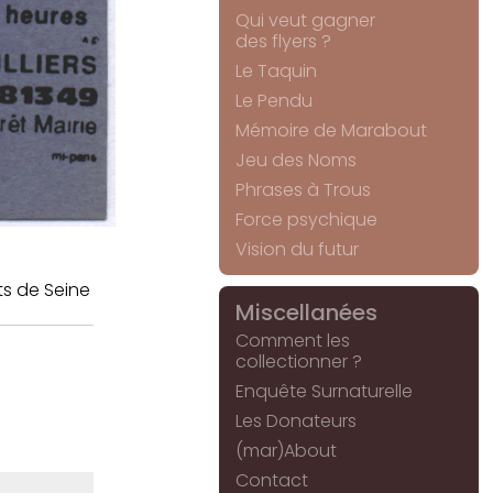
Qui veut gagner
des flyers ?
Le Taquin
Le Pendu
Mémoire de Marabout
Jeu des Noms
Phrases à Trous
Force psychique
Vision du futur
s de Seine
Miscellanées
Comment les
collectionner ?
Enquête Surnaturelle
Les Donateurs
(mar)About
Contact