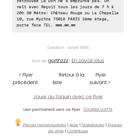
retrouvée Le Don ne s'emprunte pas. On
naît avec Reçoit tous les jours de 7 h à
20h 30 Métro: Château Rouge ou La Chapelle
10, rue Myrhra 75018 PARIS 3ème étage,
porte face TEL. ⊠⊠⊠.⊠⊠.⊠⊠
Datation : avant 1985
gorthzzz
En savoir plus
Don de
|
< Flyer
Retour à la
Flyer
précédent
liste
suivant >
Jouer au taquin avec ce flyer
Lien permanent vers ce flyer :
SOURBA DJITTE
Pièces remarquables
|
Aide
|
Statistiques
|
Figures
de style
|
Contribuer