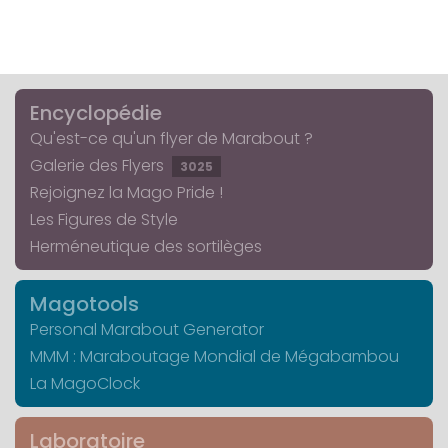
Encyclopédie
Qu'est-ce qu'un flyer de Marabout ?
Galerie des Flyers
3025
Rejoignez la Mago Pride !
Les Figures de Style
Herméneutique des sortilèges
Magotools
Personal Marabout Generator
MMM : Maraboutage Mondial de Mégabambou
La MagoClock
Laboratoire