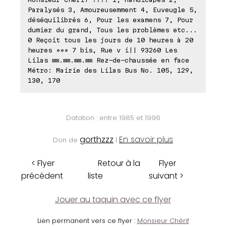
Paralysés 3, Amoureusemment 4, Euveugle 5,
déséquilibrés 6, Pour les examens 7, Pour
dumier du grand, Tous les problèmes etc...
0 Reçoit tous les jours de 10 heures à 20
heures »»» 7 bis, Rue v i|| 93260 Les
Lilas ⊠⊠.⊠⊠.⊠⊠.⊠⊠ Rez-de-chaussée en face
Métro: Mairie des Lilas Bus No. 105, 129,
130, 170
Datation : entre 1985 et 1996
gorthzzz
En savoir plus
Don de
|
< Flyer
Retour à la
Flyer
précédent
liste
suivant >
Jouer au taquin avec ce flyer
Lien permanent vers ce flyer :
Monsieur Chérif