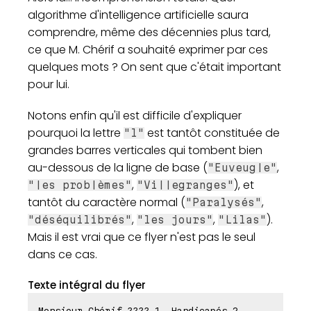
algorithme d'intelligence artificielle saura
comprendre, même des décennies plus tard,
ce que M. Chérif a souhaité exprimer par ces
quelques mots ? On sent que c'était important
pour lui.
Notons enfin qu'il est difficile d'expliquer
pourquoi la lettre
est tantôt constituée de
"l"
grandes barres verticales qui tombent bien
au-dessous de la ligne de base (
,
"Euveug|e"
,
), et
"|es prob|èmes"
"Vi||egranges"
tantôt du caractère normal (
,
"Paralysés"
,
,
).
"déséquilibrés"
"les jours"
"Lilas"
Mais il est vrai que ce flyer n'est pas le seul
dans ce cas.
Texte intégral du flyer
Monsieur Chérif ???? 1, Handicapés 2,