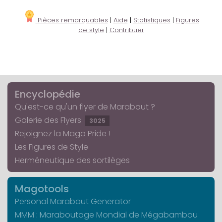
Pièces remarquables
|
Aide
|
Statistiques
|
Figures
de style
|
Contribuer
Encyclopédie
Qu'est-ce qu'un flyer de Marabout ?
Galerie des Flyers
3025
Rejoignez la Mago Pride !
Les Figures de Style
Herméneutique des sortilèges
Magotools
Personal Marabout Generator
MMM : Maraboutage Mondial de Mégabambou