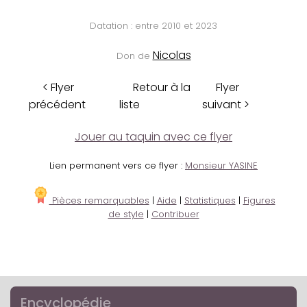
Datation : entre 2010 et 2023
Nicolas
Don de
< Flyer
Retour à la
Flyer
précédent
liste
suivant >
Jouer au taquin avec ce flyer
Lien permanent vers ce flyer :
Monsieur YASINE
Pièces remarquables
|
Aide
|
Statistiques
|
Figures
de style
|
Contribuer
Encyclopédie