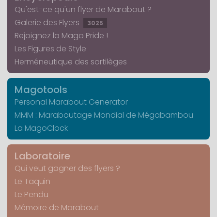
Qu'est-ce qu'un flyer de Marabout ?
Galerie des Flyers
3025
Rejoignez la Mago Pride !
Les Figures de Style
Herméneutique des sortilèges
Magotools
Personal Marabout Generator
MMM : Maraboutage Mondial de Mégabambou
La MagoClock
Laboratoire
Qui veut gagner des flyers ?
Le Taquin
Le Pendu
Mémoire de Marabout