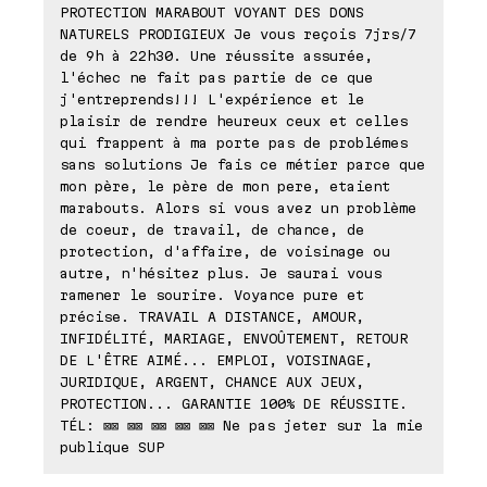
PROTECTION MARABOUT VOYANT DES DONS
NATURELS PRODIGIEUX Je vous reçois 7jrs/7
de 9h à 22h30. Une réussite assurée,
l'échec ne fait pas partie de ce que
j'entreprends!!! L'expérience et le
plaisir de rendre heureux ceux et celles
qui frappent à ma porte pas de problémes
sans solutions Je fais ce métier parce que
mon père, le père de mon pere, etaient
marabouts. Alors si vous avez un problème
de coeur, de travail, de chance, de
protection, d'affaire, de voisinage ou
autre, n'hésitez plus. Je saurai vous
ramener le sourire. Voyance pure et
précise. TRAVAIL A DISTANCE, AMOUR,
INFIDÉLITÉ, MARIAGE, ENVOÛTEMENT, RETOUR
DE L'ÊTRE AIMÉ... EMPLOI, VOISINAGE,
JURIDIQUE, ARGENT, CHANCE AUX JEUX,
PROTECTION... GARANTIE 100% DE RÉUSSITE.
TÉL: ⊠⊠ ⊠⊠ ⊠⊠ ⊠⊠ ⊠⊠ Ne pas jeter sur la mie
publique SUP