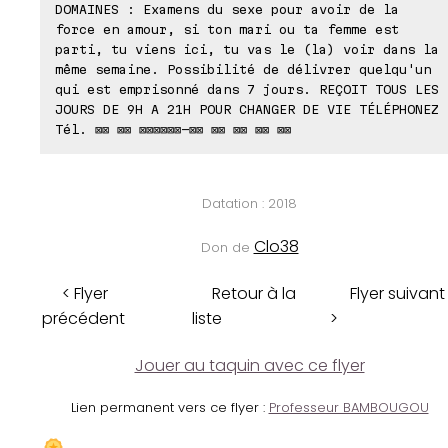
DOMAINES : Examens du sexe pour avoir de la
force en amour, si ton mari ou ta femme est
parti, tu viens ici, tu vas le (la) voir dans la
même semaine. Possibilité de délivrer quelqu'un
qui est emprisonné dans 7 jours. REÇOIT TOUS LES
JOURS DE 9H A 21H POUR CHANGER DE VIE TÉLÉPHONEZ
Tél. ⊠⊠ ⊠⊠ ⊠⊠⊠⊠⊠⊠-⊠⊠ ⊠⊠ ⊠⊠ ⊠⊠ ⊠⊠
Datation : 2018
Clo38
Don de
< Flyer
Retour à la
Flyer suivant
précédent
liste
>
Jouer au taquin avec ce flyer
Lien permanent vers ce flyer :
Professeur BAMBOUGOU