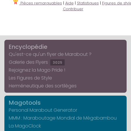
Pièces remarquables
|
Aide
|
Statistiques
|
Figures de styl
Contribuer
Encyclopédie
Qu'est-ce qu'un flyer de Marabout ?
Galerie des Flyers
3025
Rejoignez la Mago Pride !
Les Figures de Style
Herméneutique des sortilèges
Magotools
Personal Marabout Generator
MMM : Maraboutage Mondial de Mégabambou
La MagoClock