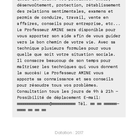
désenvoûtement, protection, rétablissement
des relations sentimentales, examens et
permis de conduire, travail, vente en
affaires, conseils pour entreprise, etc...
Le Professeur AMINE sera disponible pour
vous apporter son aide afin de vous guider
vers le bon chemin de votre vie. Avec sa
technique plusieurs formules pour vous
quelle que soit votre situation sociale.
Il consacre beaucoup de son temps pour
maîtriser les techniques qui vous donnent
le succès! Le Professeur AMINE vous
apporte sa connaissance et ses conseils
pour résoudre tous vos problèmes.
Consultation tous les jours de 9h à 21h -
Possibilité de déplacement E-mail:
⊠⊠⊠⊠⊠⊠⊠⊠⊠⊠⊠⊠⊠⊠⊠@⊠⊠⊠⊠⊠⊠⊠⊠⊠⊠⊠ Tél. ⊠⊠ ⊠⊠ ⊠⊠⊠⊠⊠⊠-
⊠⊠⊠⊠ ⊠⊠ ⊠⊠ ⊠⊠
Datation : 2017