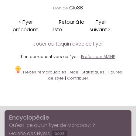
Clo38
Don de
< Flyer
Retour à la
Flyer
précédent
liste
suivant >
Jouer au taquin avec ce flyer
Lien permanent vers ce flyer :
Professeur AMINE
Pièces remarquables
|
Aide
|
Statistiques
|
Figures
de style
|
Contribuer
Encyclopédie
Qu'est-ce qu'un flyer de Marabout ?
Galerie des Flyers
3025