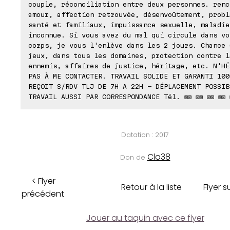
couple, réconciliation entre deux personnes. renc
amour, affection retrouvée, désenvoûtement, probl
santé et familiaux, impuissance sexuelle, maladie
inconnue. Si vous avez du mal qui circule dans vo
corps, je vous l'enlève dans les 2 jours. Chance 
jeux, dans tous les domaines, protection contre l
ennemis, affaires de justice, héritage, etc. N'HÉ
PAS À ME CONTACTER. TRAVAIL SOLIDE ET GARANTI 100
REÇOIT S/RDV TLJ DE 7H A 22H - DÉPLACEMENT POSSIB
TRAVAIL AUSSI PAR CORRESPONDANCE Tél. ⊠⊠ ⊠⊠ ⊠⊠ ⊠⊠ 
Datation : 2017
Clo38
Don de
< Flyer
Retour à la liste
Flyer s
précédent
Jouer au taquin avec ce flyer