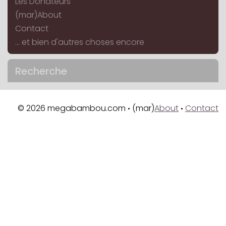
Les Donateurs
(mar)About
Contact
... et bien d'autres choses encore
Recherche
© 2026 megabambou.com
(mar)
About
Contact
•
•