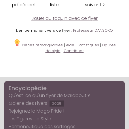
précédent
liste
suivant >
Jouer au taquin avec ce flyer
Lien permanent vers ce flyer :
Professeur DANSOKO
Pièces remarquables
|
Aide
|
Statistiques
|
Figures
de style
|
Contribuer
Encyclopédie
Qu'est-ce qu'un flyer de Marabout ?
Galerie des Flyers
3025
Rejoignez la Mago Pride !
Les Figures de Style
Herméneutique des sortilèges