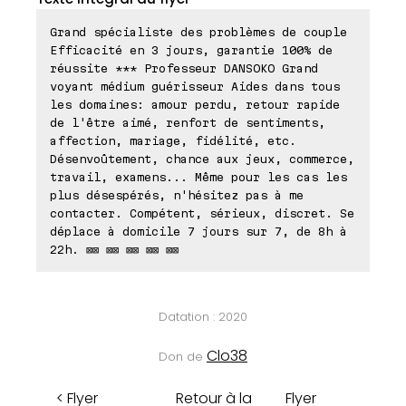
Grand spécialiste des problèmes de couple
Efficacité en 3 jours, garantie 100% de
réussite *** Professeur DANSOKO Grand
voyant médium guérisseur Aides dans tous
les domaines: amour perdu, retour rapide
de l'être aimé, renfort de sentiments,
affection, mariage, fidélité, etc.
Désenvoûtement, chance aux jeux, commerce,
travail, examens... Même pour les cas les
plus désespérés, n'hésitez pas à me
contacter. Compétent, sérieux, discret. Se
déplace à domicile 7 jours sur 7, de 8h à
22h. ⊠⊠ ⊠⊠ ⊠⊠ ⊠⊠ ⊠⊠
Datation : 2020
Clo38
Don de
< Flyer
Retour à la
Flyer