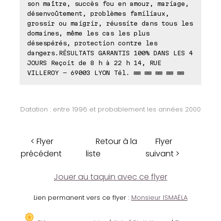
son maître, succès fou en amour, mariage,
désenvoûtement, problèmes familiaux,
grossir ou maigrir, réussite dans tous les
domaines, même les cas les plus
désespérés, protection contre les
dangers.RÉSULTATS GARANTIS 100% DANS LES 4
JOURS Reçoit de 8 h à 22 h 14, RUE
VILLEROY - 69003 LYON Tél. ⊠⊠ ⊠⊠ ⊠⊠ ⊠⊠ ⊠⊠
Datation : entre 1996 et probablement les années 2000
< Flyer
Retour à la
Flyer
précédent
liste
suivant >
Jouer au taquin avec ce flyer
Lien permanent vers ce flyer :
Monsieur ISMAËLA