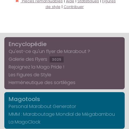
Pièces remarquables
|
Aide
|
Statistiques
|
Figures
de style
|
Contribuer
Encyclopédie
Qu'est-ce qu'un flyer de Marabout ?
Galerie des Flyers
3025
Rejoignez la Mago Pride !
Les Figures de Style
Herméneutique des sortilèges
Magotools
Personal Marabout Generator
MMM : Maraboutage Mondial de Mégabambou
La MagoClock