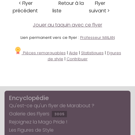
< Flyer
Retour à la
Flyer
précédent
liste
suivant >
Jouer au taquin avec ce flyer
Lien permanent vers ce flyer :
Professeur MALAN
Pièces remarquables
|
Aide
|
Statistiques
|
Figures
de style
|
Contribuer
Encyclopédie
Qu'est-ce qu'un flyer de Marabout ?
Galerie des Flyers
3005
Rejoignez la Mago Pride !
Les Figures de Style