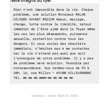
Texte intégral du flyer
Rien n'est impossible dans la vie. Chaque
problème, une solution Monsieur MALAN
CÉLÈBRE VOYANT MÉDIUM Amour, mariage,
change, lutte contre la timidité, retour
immédiat de l'être aimé dans le foyer même
les cas les plus désespérés, puissance
sexuelle, protection contre tous les
dangers. Si vous voulez des résultats
immédiats, n'hésitez pas à me contacter
car la vie n'attend pas quel que soit
l'envergure de votre problème. Il y a pas
de problème sans solution. Possible par
correspondance. Sur rendez-vous de 9h à
20h. 16, rue Millon - 69100 VILLEURBANNE
Tél. ⊠⊠ ⊠⊠ ⊠⊠ ⊠⊠⊠⊠-⊠⊠ ⊠⊠ ⊠⊠ ⊠⊠ ⊠⊠
Datation : entre 1996 et 2005