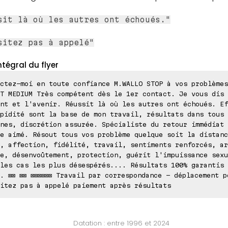
sit là où les autres ont échoués."
sitez pas à appelé"
ntégral du flyer
ctez-moi en toute confiance M.WALLO STOP à vos problèmes
T MEDIUM Très compétent dès le 1er contact. Je vous dis 
nt et l'avenir. Réussit là où les autres ont échoués. Ef
pidité sont la base de mon travail, résultats dans tous 
nes, discrétion assurée. Spécialiste du retour immédiat 
e aimé. Résout tous vos problème quelque soit la distanc
, affection, fidélité, travail, sentiments renforcés, ar
e, désenvoûtement, protection, guérit l'impuissance sexu
les cas les plus désespérés.... Résultats 100% garantis 
. ⊠⊠ ⊠⊠ ⊠⊠⊠⊠⊠⊠ Travail par correspondance - déplacement p
itez pas à appelé paiement après résultats
Datation : entre 1996 et 2024