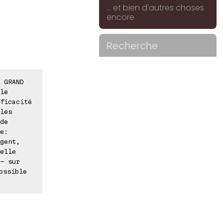
... et bien d'autres choses
encore
Recherche
 GRAND
le
ficacité
les
de
e:
gent,
elle
- sur
ossible