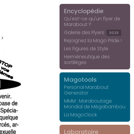
Encyclopédie
Qu'est-ce qu'un flyer de
Marabout ?
Galerie des Flyers
3025
 >
Rejoignez la Mago Pride !
Les Figures de Style
Herméneutique des
sortilèges
Magotools
Personal Marabout
Generator
MMM : Maraboutage
Mondial de Mégabambou
La MagoClock
Laboratoire