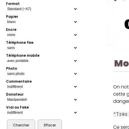
Format
Papier
Encre
Téléphone fixe
Téléphone mobile
Mo
Photo
Commentaire
On not
cette g
Donateur
danger
Vrai ou Fake
"Très
Ce ser