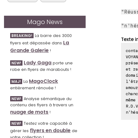
"Réus
Mago News
"n'hé
La barre des 3000
BREAKING!
Texte i
La
flyers est dépassée dans
Grande Galerie
!
conta
VOYAN
Lady Gaga
porte une
NEW!
prése
robe en flyers de marabouts !
et ra
domai
MagoClock
La
MAJ!
l'êtr
entièrement rénovée !
amour
chanc
Analyse sémantique du
NEW!
même 
contenu des flyers à travers un
R.D.V
nuage de mots
!
n'hés
Testez votre capacité à
NEW!
flyers en double
gérer les
de
votre collection !