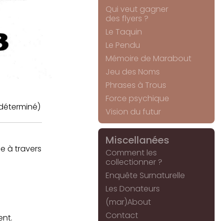
Qui veut gagner
des flyers ?
Le Taquin
Le Pendu
Mémoire de Marabout
Jeu des Noms
Phrases à Trous
Force psychique
déterminé)
Vision du futur
Miscellanées
e à travers
Comment les
collectionner ?
Enquête Surnaturelle
Les Donateurs
(mar)About
Contact
ent.