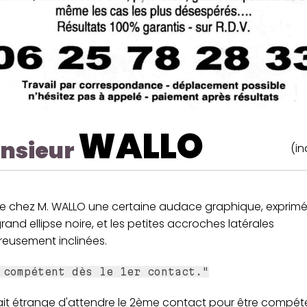
WALLO
nsieur
(in
e chez M. WALLO une certaine audace graphique, exprimé
rand ellipse noire, et les petites accroches latérales
eusement inclinées.
 compétent dès le 1er contact."
ait étrange d'attendre le 2ème contact pour être compét