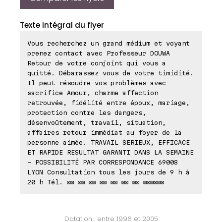
Texte intégral du flyer
Vous recherchez un grand médium et voyant
prenez contact avec Professeur DOUWA
Retour de votre conjoint qui vous a
quitté. Débarassez vous de votre timidité.
Il peut résoudre vos problèmes avec
sacrifice Amour, charme affection
retrouvée, fidélité entre époux, mariage,
protection contre les dangers,
désenvoûtement, travail, situation,
affaires retour immédiat au foyer de la
personne aimée. TRAVAIL SERIEUX, EFFICACE
ET RAPIDE RESULTAT GARANTI DANS LA SEMAINE
- POSSIBILITÉ PAR CORRESPONDANCE 69008
LYON Consultation tous les jours de 9 h à
20 h Tél. ⊠⊠ ⊠⊠ ⊠⊠ ⊠⊠ ⊠⊠ ⊠⊠ ⊠⊠ ⊠⊠⊠⊠⊠⊠
Datation : entre 1996 et 2005