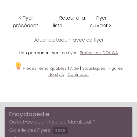
< Flyer
Retour à la
Flyer
précédent
liste
suivant >
Jouer au taquin avec ce flyer
Lien permanent vers ce flyer :
Professeur DOUWA
Pièces remarquables
|
Aide
|
Statistiques
|
Figures
de style
|
Contribuer
Encyclopédie
Qu'est-ce qu'un flyer de Marabout ?
Galerie des Flyers
3025