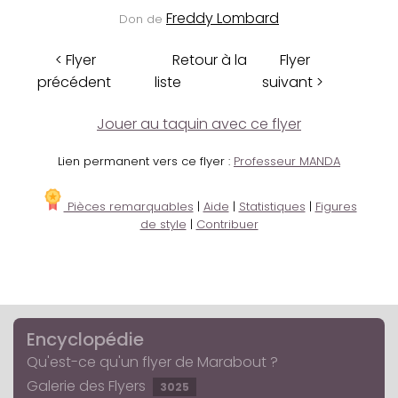
Freddy Lombard
Don de
< Flyer
Retour à la
Flyer
précédent
liste
suivant >
Jouer au taquin avec ce flyer
Lien permanent vers ce flyer :
Professeur MANDA
Pièces remarquables
|
Aide
|
Statistiques
|
Figures
de style
|
Contribuer
Encyclopédie
Qu'est-ce qu'un flyer de Marabout ?
Galerie des Flyers
3025