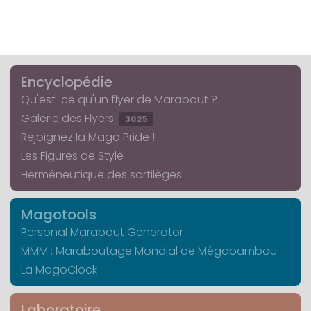
Encyclopédie
Qu'est-ce qu'un flyer de Marabout ?
Galerie des Flyers
3025
Rejoignez la Mago Pride !
Les Figures de Style
Herméneutique des sortilèges
Magotools
Personal Marabout Generator
MMM : Maraboutage Mondial de Mégabambou
La MagoClock
Laboratoire