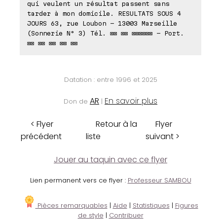
qui veulent un résultat passent sans
tarder à mon domicile. RESULTATS SOUS 4
JOURS 63, rue Loubon - 13003 Marseille
(Sonnerie N° 3) Tél. ⊠⊠ ⊠⊠ ⊠⊠⊠⊠⊠⊠ - Port.
⊠⊠ ⊠⊠ ⊠⊠ ⊠⊠ ⊠⊠
Datation : entre 1996 et 2025
AR
En savoir plus
Don de
|
< Flyer
Retour à la
Flyer
précédent
liste
suivant >
Jouer au taquin avec ce flyer
Lien permanent vers ce flyer :
Professeur SAMBOU
Pièces remarquables
|
Aide
|
Statistiques
|
Figures
de style
|
Contribuer