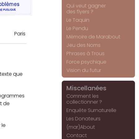
Qui veut gagner
des flyers ?
Le Taquin
Le Pendu
Paris
Mémoire de Marabout
Jeu des Noms
Phrases à Trous
Force psychique
Vision du futur
 texte que
Miscellanées
ctogrammes
Comment les
collectionner ?
nt de
Enquête Surnaturelle
Les Donateurs
 le
(mar)About
Contact