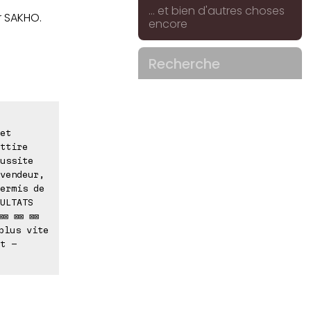
... et bien d'autres choses
r SAKHO.
encore
Recherche
et
ttire
ussite
vendeur,
ermis de
ULTATS
⊠⊠ ⊠⊠ ⊠⊠
plus vite
t -