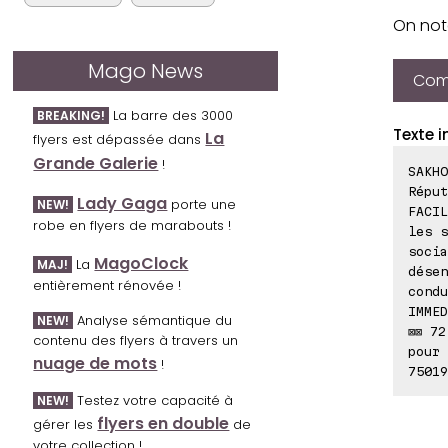
On note
Mago News
Comp
La barre des 3000
BREAKING!
Texte i
La
flyers est dépassée dans
Grande Galerie
!
SAKHO
Réput
Lady Gaga
porte une
NEW!
FACIL
robe en flyers de marabouts !
les s
socia
MagoClock
La
MAJ!
désen
entièrement rénovée !
condu
IMMED
Analyse sémantique du
NEW!
⊠⊠ 72
contenu des flyers à travers un
pour 
nuage de mots
!
75019
Testez votre capacité à
NEW!
flyers en double
gérer les
de
votre collection !