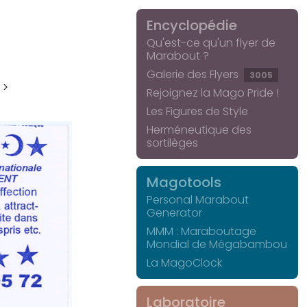
Encyclopédie
Qu'est-ce qu'un flyer de
Marabout ?
Galerie des Flyers
3005
 >
Rejoignez la Mago Pride !
Les Figures de Style
Herméneutique des
sortilèges
Magotools
Personal Marabout
Generator
MMM : Maraboutage
Mondial de Mégabambou
La MagoClock
Laboratoire