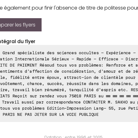
 également pour finir l'absence de titre de politesse pou
arer les flyers
ntégral du flyer
 Grand spécialiste des sciences occultes - Expérience -
ation Internationale Sérieux - Rapide - Efficace - Discr
ITE DE PAIEMENT Résoud tous vos problèmes: Renforce et a
entiments d'affection de considération, d'amour et de ré
le, fidélité entre époux, attract-ion de clientèle pour 
voûtement, chance, succès, réussite dans les domaines, p
ire, travail bien rénuméré, tanquilité d'espris etc. RES
IATS Reçoit sur rendez vous 75018 PARIS au ⊠⊠ ⊠⊠ ⊠⊠ ⊠⊠ ⊠⊠
 Travail aussi par correspondance CONTACTER M. SAKHO au 
tous vos problèmes Edition-Impression Lang- 55, rue Peti
 PARIS NE PAS JETER SUR LA VOIE PUBLIQUE
Datation : entre 1996 et 2005