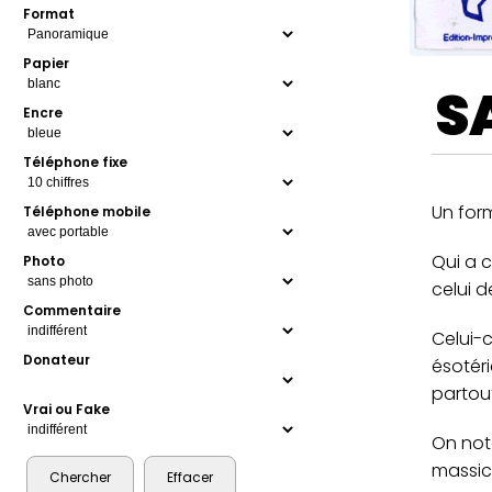
Format
Papier
S
Encre
Téléphone fixe
Un form
Téléphone mobile
Qui a c
Photo
celui 
Commentaire
Celui-c
Donateur
ésotéri
partou
Vrai ou Fake
On note
massic