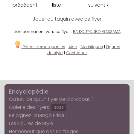
précédent
liste
suivant >
Jouer au taquin avec ce flyer
Lien permanent vers ce flyer :
BA KOUTOUBO GASSAMA
Pièces remarquables
|
Aide
|
Statistiques
|
Figures
de style
|
Contribuer
Encyclopédie
Qu'est-ce qu'un flyer de Marabout ?
Galerie des Flyers
3025
Rejoignez la Mago Pride !
Les Figures de Style
Herméneutique des sortilèges