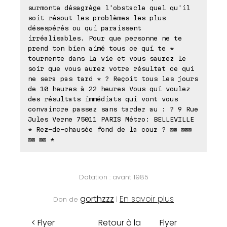
surmonte désagrège l'obstacle quel qu'il
soit résout les problèmes les plus
désespérés ou qui paraissent
irréalisables. Pour que personne ne te
prend ton bien aimé tous ce qui te *
tournente dans la vie et vous saurez le
soir que vous aurez votre résultat ce qui
ne sera pas tard * ? Reçoit tous les jours
de 10 heures à 22 heures Vous qui voulez
des résultats immédiats qui vont vous
convaincre passez sans tarder au : ? 9 Rue
Jules Verne 75011 PARIS Métro: BELLEVILLE
* Rez-de-chausée fond de la cour ? ⊠⊠ ⊠⊠⊠
⊠⊠ ⊠⊠ *
Datation : avant 1985
gorthzzz
En savoir plus
Don de
|
< Flyer
Retour à la
Flyer