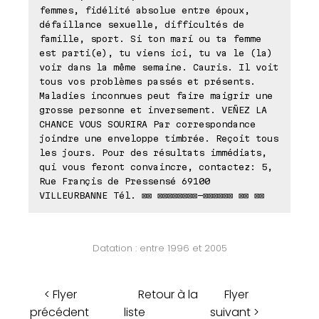
femmes, fidélité absolue entre époux,
défaillance sexuelle, difficultés de
famille, sport. Si ton marí ou ta femme
est parti(e), tu viens ici, tu va le (la)
voir dans la même semaine. Cauris. Il voit
tous vos problèmes passés et présents.
Maladies inconnues peut faire maigrir une
grosse personne et inversement. VEÑEZ LA
CHANCE VOUS SOURIRA Par correspondance
joindre une enveloppe timbrée. Reçoit tous
les jours. Pour des résultats immédiats,
qui vous feront convaincre, contactez: 5,
Rue Françis de Pressensé 69100
VILLEURBANNE Tél. ⊠⊠ ⊠⊠⊠⊠⊠⊠⊠⊠-⊠⊠⊠⊠⊠⊠ ⊠⊠ ⊠⊠
Datation : entre 1996 et 2005
< Flyer
Retour à la
Flyer
précédent
liste
suivant >