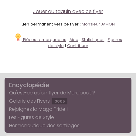
Jouer au taquin avec ce flyer
Lien permanent vers ce flyer :
Monsieur JAMON
Pièces remarquables
|
Aide
|
Statistiques
|
Figures
de style
|
Contribuer
Encyclopédie
Qu'est-ce qu'un flyer de Marabout ?
Galerie des Flyers
3005
Rejoignez la Mago Pride !
Les Figures de Style
Herméneutique des sortilèges